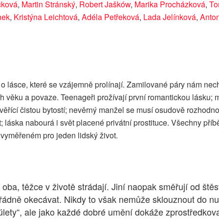
čková
,
Martin Stránský
,
Robert Jašków
,
Marika Procházková
,
To
nek
,
Kristýna Leichtová
,
Adéla Petřeková
,
Lada Jelínková
,
Anton
 o lásce, které se vzájemně prolínají. Zamilované páry nám nec
ch věku a povaze. Teenageři prožívají první romantickou lásku; 
ěřící čistou bytostí; nevěrný manžel se musí osudově rozhodnou
áska nabourá i svět placené privátní prostituce. Všechny příběh
 vyměřeném pro jeden lidský život.
 oba, těžce v životě strádají. Jiní naopak směřují od štěs
pořádně okecávat. Nikdy to však nemůže sklouznout do nu
lety“, ale jako každé dobré umění dokáže zprostředkovan