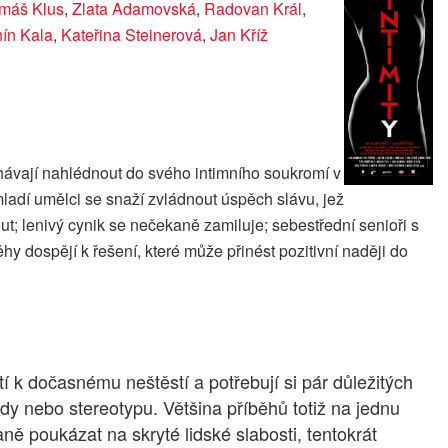
máš Klus
,
Zlata Adamovská
,
Radovan Král
,
ín Kala
,
Kateřina Steinerová
,
Jan Kříž
hávají nahlédnout do svého intimního soukromí v
mladí umělci se snaží zvládnout úspěch slávu, jež
t; lenivý cynik se nečekaně zamiluje; sebestřední senioři s
y dospějí k řešení, které může přinést pozitivní naději do
tí k dočasnému neštěstí a potřebují si pár důležitých
dy nebo stereotypu. Většina příběhů totiž na jednu
ě poukázat na skryté lidské slabosti, tentokrát