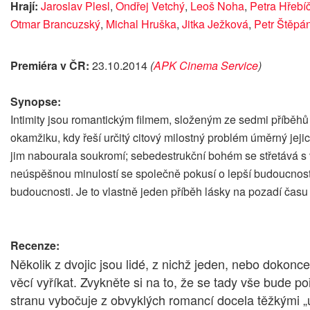
Hrají:
Jaroslav Plesl
,
Ondřej Vetchý
,
Leoš Noha
,
Petra Hřebí
Otmar Brancuzský
,
Michal Hruška
,
Jitka Ježková
,
Petr Štěpá
Premiéra v ČR:
23.10.2014
(
APK Cinema Service
)
Synopse:
Intimity jsou romantickým filmem, složeným ze sedmi příběhů
okamžiku, kdy řeší určitý citový milostný problém úměrný jeji
jim nabourala soukromí; sebedestrukční bohém se střetává s v
neúspěšnou minulostí se společně pokusí o lepší budoucnost; l
budoucnosti. Je to vlastně jeden příběh lásky na pozadí času
Recenze:
Několik z dvojic jsou lidé, z nichž jeden, nebo dokonce
věcí vyříkat. Zvykněte si na to, že se tady vše bude 
stranu vybočuje z obvyklých romancí docela těžkými „ú