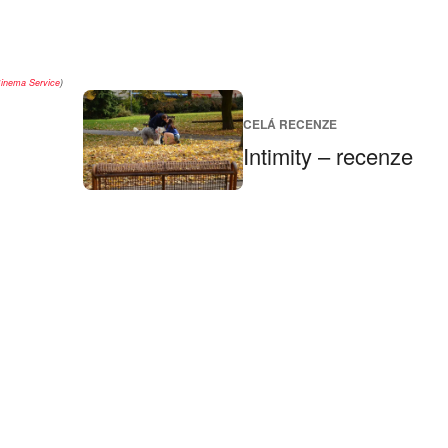
inema Service
)
CELÁ RECENZE
Intimity – recenze