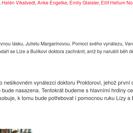
,
Helén Vikstvedt
,
Anke Engelke
,
Emily Glaister
,
Eilif Hellum No
vnou lásku, Julietu Margarínovou. Pomoci svého vynálezu, Vany
aří se Líze a Bulíkovi doktora zachránit, aniž by narušili běh d
o nešikovném vynálezci doktoru Proktorovi, jehož první 
 bude nasazena. Tentokrát budeme s hlavními hrdiny ce
ůsobuje, k tomu bude potřebovat i pomocnou ruku Lízy a