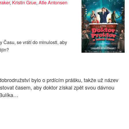
raker
,
Kristin Grue
,
Atle Antonsen
 Času, se vrátí do minulosti, aby
ějin?
dobrodružství bylo o prdícím prášku, takže už název
stovat časem, aby doktor získal zpět svou dávnou
 Bulíka…