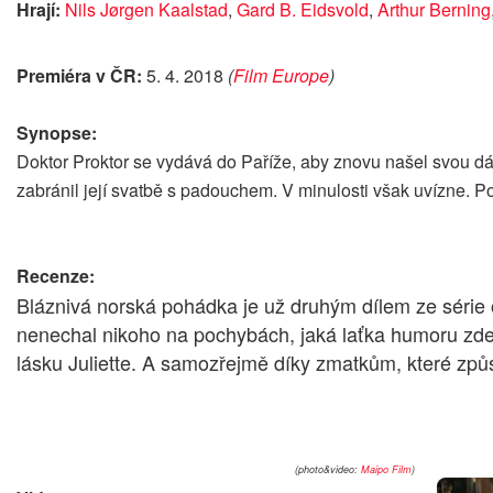
Hrají:
Nils Jørgen Kaalstad
,
Gard B. Eidsvold
,
Arthur Berning
Premiéra v ČR:
5. 4. 2018
(
Film Europe
)
Synopse:
Doktor Proktor se vydává do Paříže, aby znovu našel svou dá
zabránil její svatbě s padouchem. V minulosti však uvízne. Pod
Recenze:
Bláznivá norská pohádka je už druhým dílem ze série 
nenechal nikoho na pochybách, jaká laťka humoru zde
lásku Juliette. A samozřejmě díky zmatkům, které zp
(photo&video:
Maipo Film
)