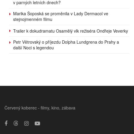
v parných letních dnech?
Marika Šoposká se proměnila v Lady Dermacol ve
stejnojmenném filmu
Trailer k dokudramatu Osamělý vlk režiséra Ondřeje Veverky
Petr Větrovský o příjezdu Dolpha Lundgrena do Prahy a
další Noci s legendou
Červený koberec - filmy, kino, zábava