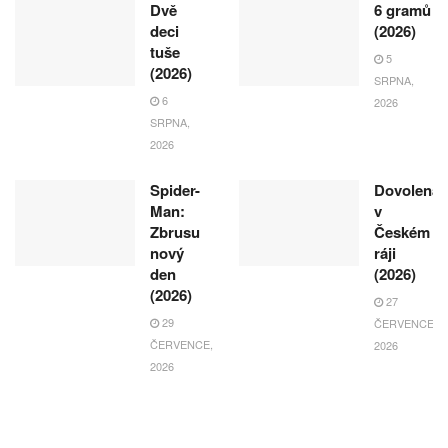
Dvě
6 gramů
deci
(2026)
tuše
5
(2026)
SRPNA,
6
2026
SRPNA,
2026
Spider-
Dovolená
Man:
v
Zbrusu
Českém
nový
ráji
den
(2026)
(2026)
27
29
ČERVENCE,
ČERVENCE,
2026
2026