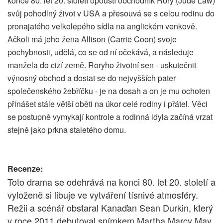
konce 80. let 20. století opouští obchodník Rory (Jude Law)
svůj pohodlný život v USA a přesouvá se s celou rodinu do
pronajatého velkolepého sídla na anglickém venkově.
Ačkoli má jeho žena Allison (Carrie Coon) svoje
pochybnosti, udělá, co se od ní očekává, a následuje
manžela do cizí země. Roryho životní sen - uskutečnit
výnosný obchod a dostat se do nejvyšších pater
společenského žebříčku - je na dosah a on je mu ochoten
přinášet stále větší oběti na úkor celé rodiny i přátel. Věci
se postupně vymykají kontrole a rodinná idyla začíná vrzat
stejně jako prkna staletého domu.
Recenze:
Toto drama se odehrává na konci 80. let 20. století a
vyloženě si libuje ve vytváření tísnivé atmosféry.
Režii a scénář obstaral Kanaďan Sean Durkin, který
v roce 2011 debutoval snímkem Martha Marcy May