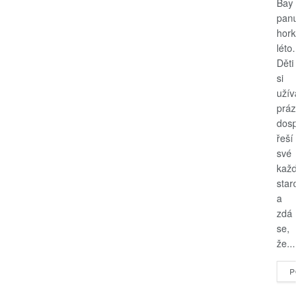
Bay
panuje
horké
léto.
Děti
si
užívají
prázdn
dospěl
řeší
své
každo
starost
a
zdá
se,
že...
POK