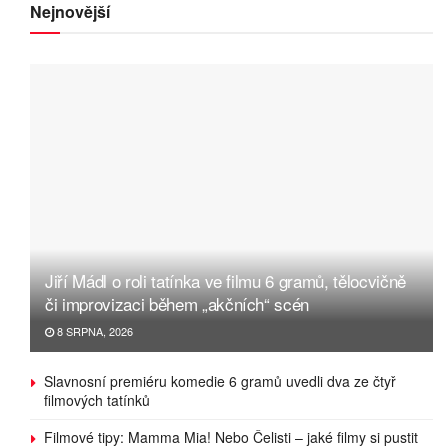
Nejnovější
Jiří Mádl o roli tatínka ve filmu 6 gramů, tělocvičně
či improvizaci během „akčních“ scén
8 SRPNA, 2026
Slavnosní premiéru komedie 6 gramů uvedli dva ze čtyř
filmových tatínků
Filmové tipy: Mamma Mia! Nebo Čelisti – jaké filmy si pustit