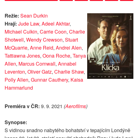
Režie:
Sean Durkin
Hrají:
Jude Law
,
Adeel Akhtar
,
Michael Culkin
,
Carrie Coon
,
Charlie
Shotwell
,
Wendy Crewson
,
Stuart
McQuarrie
,
Anne Reid
,
Andrei Alen
,
Tattiawna Jones
,
Oona Roche
,
Tanya
Allen
,
Marcus Cornwall
,
Annabel
Leventon
,
Oliver Gatz
,
Charlie Shaw
,
Polly Allen
,
Gunnar Cauthery
,
Kaisa
Hammarlund
Premiéra v ČR:
9. 9. 2021
(
Aerofilms
)
Synopse:
S vidinou snadno nabytého bohatství v tepajícím Londýně