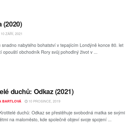
a (2020)
10 ZÁŘÍ, 2021
u snadno nabytého bohatství v tepajícím Londýně konce 80. let
tí opouští obchodník Rory svůj pohodlný život v ...
telé duchů: Odkaz (2021)
10 PROSINCE, 2019
A BARTLOVÁ
 Krotitelé duchů: Odkaz se přestěhuje svobodná matka se svými
tmi na maloměsto, kde společně objeví svoje spojení ...