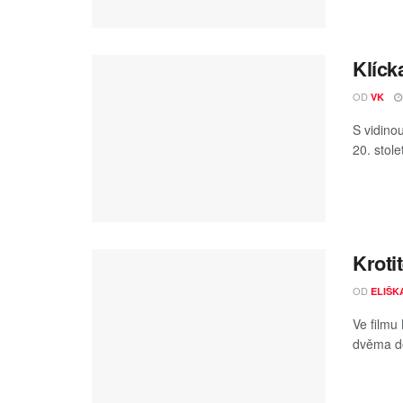
Klíck
OD
VK
S vidino
20. stole
Kroti
OD
ELIŠK
Ve filmu
dvěma dě