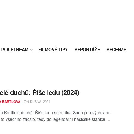
TV A STREAM
FILMOVÉ TIPY
REPORTÁŽE
RECENZE
telé duchů: Říše ledu (2024)
9 DUBNA, 2024
A BARTLOVÁ
u Krotitelé duchů: Říše ledu se rodina Spenglerových vrací
 to všechno začalo, tedy do legendární hasičské stanice ...