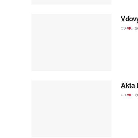
Vdovy
OD
VK
Akta 
OD
VK