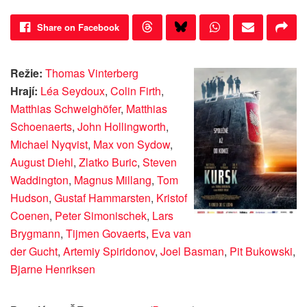
Share on Facebook
Režie:
Thomas Vinterberg
Hrají:
Léa Seydoux
,
Colin Firth
,
Matthias Schweighöfer
,
Matthias
Schoenaerts
,
John Hollingworth
,
Michael Nyqvist
,
Max von Sydow
,
August Diehl
,
Zlatko Buric
,
Steven
Waddington
,
Magnus Millang
,
Tom
Hudson
,
Gustaf Hammarsten
,
Kristof
Coenen
,
Peter Simonischek
,
Lars
Brygmann
,
Tijmen Govaerts
,
Eva van
der Gucht
,
Artemiy Spiridonov
,
Joel Basman
,
Pit Bukowski
,
Bjarne Henriksen