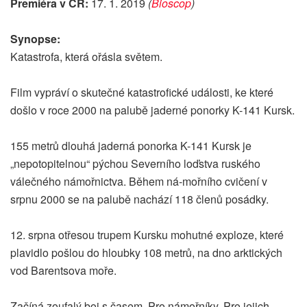
Premiéra v ČR:
17. 1. 2019
(
Bioscop
)
Synopse:
Katastrofa, která ořásla světem.
Film vypráví o skutečné katastrofické události, ke které
došlo v roce 2000 na palubě jaderné ponorky K-141 Kursk.
155 metrů dlouhá jaderná ponorka K-141 Kursk je
„nepotopitelnou“ pýchou Severního loďstva ruského
válečného námořnictva. Během ná-mořního cvičení v
srpnu 2000 se na palubě nachází 118 členů posádky.
12. srpna otřesou trupem Kursku mohutné exploze, které
plavidlo pošlou do hloubky 108 metrů, na dno arktických
vod Barentsova moře.
Začíná zoufalý boj s časem. Pro námořníky. Pro jejich