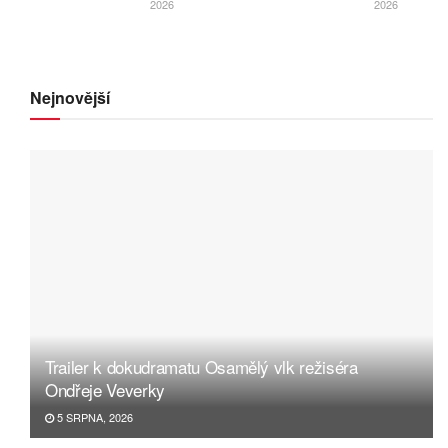
2026
2026
Nejnovější
Trailer k dokudramatu Osamělý vlk režiséra
Ondřeje Veverky
5 SRPNA, 2026