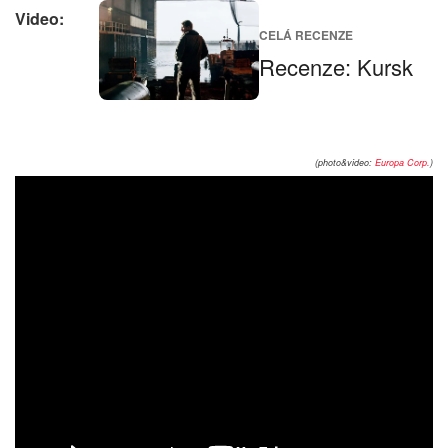
Video:
CELÁ RECENZE
Recenze: Kursk
(photo&video:
Europa Corp.
)