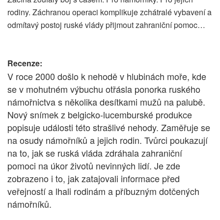
rodiny. Záchranou operaci komplikuje zchátralé vybavení a
odmítavý postoj ruské vlády přijmout zahraniční pomoc…
Recenze:
V roce 2000 došlo k nehodě v hlubinách moře, kde
se v mohutném výbuchu otřásla ponorka ruského
námořnictva s několika desítkami mužů na palubě.
Nový snímek z belgicko-lucemburské produkce
popisuje události této strašlivé nehody. Zaměřuje se
na osudy námořníků a jejich rodin. Tvůrci poukazují
na to, jak se ruská vláda zdráhala zahraniční
pomoci na úkor životů nevinných lidí. Je zde
zobrazeno i to, jak zatajovali informace před
veřejností a lhali rodinám a příbuzným dotčených
námořníků.