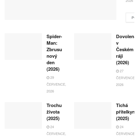
2026
POK
Spider-
Dovolená
Man:
v
Zbrusu
Českém
nový
ráji
den
(2026)
(2026)
27
29
ČERVENCE,
ČERVENCE,
2026
2026
Trochu
Tichá
života
přítelkyně
(2025)
(2025)
24
24
ČERVENCE,
ČERVENCE,