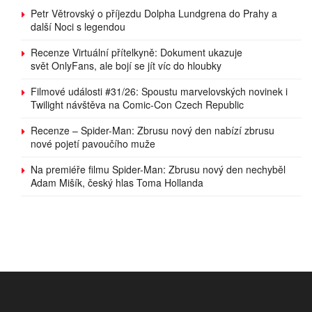
Petr Větrovský o příjezdu Dolpha Lundgrena do Prahy a
další Noci s legendou
Recenze Virtuální přítelkyně: Dokument ukazuje
svět OnlyFans, ale bojí se jít víc do hloubky
Filmové události #31/26: Spoustu marvelovských novinek i
Twilight návštěva na Comic-Con Czech Republic
Recenze – Spider-Man: Zbrusu nový den nabízí zbrusu
nové pojetí pavoučího muže
Na premiéře filmu Spider-Man: Zbrusu nový den nechyběl
Adam Mišík, český hlas Toma Hollanda