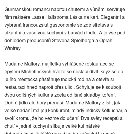
Gurmánskou romanci nabitou chutěmi a vůněmi servíruje
film režiséra Lasse Hallströma Láska na kari. Elegantní a
vybraná francouzská gastronomie se zde střetává s
pikantní a vášnivou kuchyní v barvách Indie. A to vše pod
dohledem producentů Stevena Spielberga a Oprah
Winfrey.
Madame Mallory, majitelka vyhlášené restaurace se
třpytem Michelinských hvězd se nestačí divit, když se do
jejího městečka přistěhuje indická rodina a otevře si
restauraci hned naproti přes ulici. Schyluje se k souboji
dvou odlišných kultur a zcela odlišné skladby koření.
Dobré jídlo ale hory přenáší. Madame Mallory zjistí, jak
velké nadání má její konkurent, mladý indický šéfkuchař, a
svolí k tomu, že ho vezme do učení. Dva světy receptů a
chutí v jedné kuchyni slibuje velké kulinářské
dobrodružství. Zvláště pokud se ho zúčastní i krásná