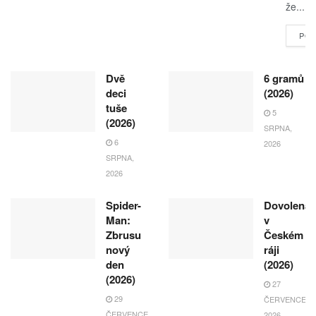
že...
POK
Dvě
6 gramů
deci
(2026)
tuše
5
(2026)
SRPNA,
6
2026
SRPNA,
2026
Spider-
Dovolená
Man:
v
Zbrusu
Českém
nový
ráji
den
(2026)
(2026)
27
29
ČERVENCE,
ČERVENCE,
2026