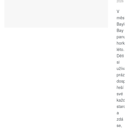
2026
V
měste
Bayle
Bay
panuje
horké
léto.
Děti
si
užívají
prázdn
dospěl
řeší
své
každo
starost
a
zdá
se,