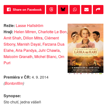
Share on Facebook
Režie:
Lasse Hallström
Hrají:
Helen Mirren
,
Charlotte Le Bon
,
Amit Shah
,
Dillon Mitra
,
Clément
Sibony
,
Manish Dayal
,
Farzana Dua
Elahe
,
Aria Pandya
,
Juhi Chawla
,
Malcolm Granath
,
Michel Blanc
,
Om
Puri
Premiéra v ČR:
4. 9. 2014
(
Bontonfilm
)
Synopse:
Sto chutí, jedna vášeň