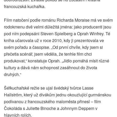
francouzská kuchařka.
Film natočení podle románu Richarda Moraise má ve svém
rodokmenu dvě velmi důležitá jména: jako producenti jsou
pod ním podepsáni Steven Spielberg a Oprah Winfrey. Té
kniha učarovala už v roce 2010, kdy ji prezentovala ve
svém pořadu a časopise. „Od první chvíle, kdy jsem si
přečetla scénář, jsem věděla, že tenhle film chci
produkovat,“ konstatuje Oprah. „Jídlo pomáhá mísit různé
kultury a dává nám schopnost zasáhnout do života
druhých.“
Šéfkuchařské režie se ujal švédský tvůrce Lasse
Hallström, který už divákům jednu okouzlující gurmánskou
podívanou z francouzského maloměsta přinesl – film
Čokoláda s Juliette Binoche a Johnnym Deppem v
hlavních rolích.