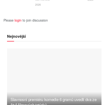
2026
Please
login
to join discussion
Nejnovější
Slavnosní premiéru komedie 6 gramů uvedli dva ze
čtyř filmových tatínků