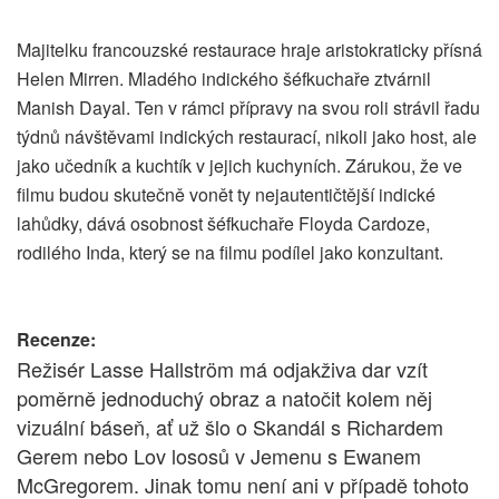
Majitelku francouzské restaurace hraje aristokraticky přísná
Helen Mirren. Mladého indického šéfkuchaře ztvárnil
Manish Dayal. Ten v rámci přípravy na svou roli strávil řadu
týdnů návštěvami indických restaurací, nikoli jako host, ale
jako učedník a kuchtík v jejich kuchyních. Zárukou, že ve
filmu budou skutečně vonět ty nejautentičtější indické
lahůdky, dává osobnost šéfkuchaře Floyda Cardoze,
rodilého Inda, který se na filmu podílel jako konzultant.
Recenze:
Režisér Lasse Hallström má odjakživa dar vzít
poměrně jednoduchý obraz a natočit kolem něj
vizuální báseň, ať už šlo o Skandál s Richardem
Gerem nebo Lov lososů v Jemenu s Ewanem
McGregorem. Jinak tomu není ani v případě tohoto