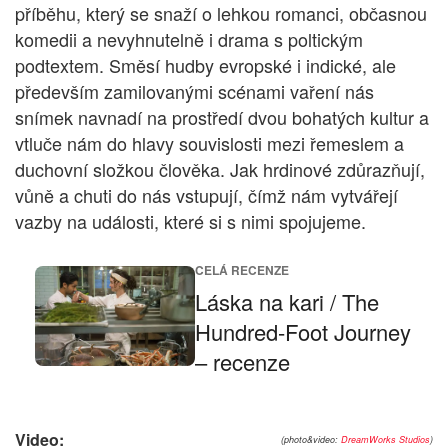
příběhu, který se snaží o lehkou romanci, občasnou
komedii a nevyhnutelně i drama s poltickým
podtextem. Směsí hudby evropské i indické, ale
především zamilovanými scénami vaření nás
snímek navnadí na prostředí dvou bohatých kultur a
vtluče nám do hlavy souvislosti mezi řemeslem a
duchovní složkou člověka. Jak hrdinové zdůrazňují,
vůně a chuti do nás vstupují, čímž nám vytvářejí
vazby na události, které si s nimi spojujeme.
CELÁ RECENZE
Láska na kari / The
Hundred-Foot Journey
– recenze
Video:
(photo&video:
DreamWorks Studios
)