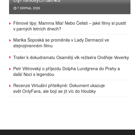
7 SRPNA, 2026
Filmové tipy: Mamma Mia! Nebo Čelisti – jaké filmy si pustit
v parných letních dnech?
Marika Šoposká se proměnila v Lady Dermacol ve
stejnojmenném filmu
Trailer k dokudramatu Osamělý vlk režiséra Ondřeje Veverky
Petr Větrovský o příjezdu Dolpha Lundgrena do Prahy a
další Noci s legendou
Recenze Virtuální přítelkyně: Dokument ukazuje
svět OnlyFans, ale bojí se jít víc do hloubky