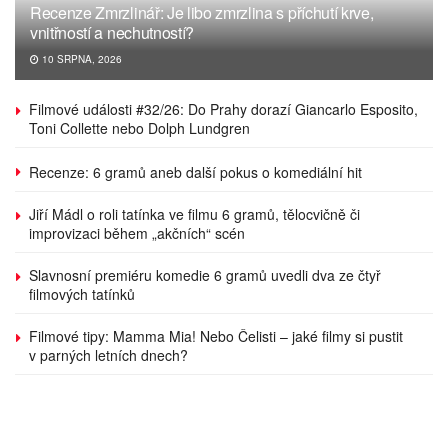
Recenze Zmrzlinář: Je libo zmrzlina s příchutí krve,
vnitřností a nechutností?
10 SRPNA, 2026
Filmové události #32/26: Do Prahy dorazí Giancarlo Esposito,
Toni Collette nebo Dolph Lundgren
Recenze: 6 gramů aneb další pokus o komediální hit
Jiří Mádl o roli tatínka ve filmu 6 gramů, tělocvičně či
improvizaci během „akčních“ scén
Slavnosní premiéru komedie 6 gramů uvedli dva ze čtyř
filmových tatínků
Filmové tipy: Mamma Mia! Nebo Čelisti – jaké filmy si pustit
v parných letních dnech?