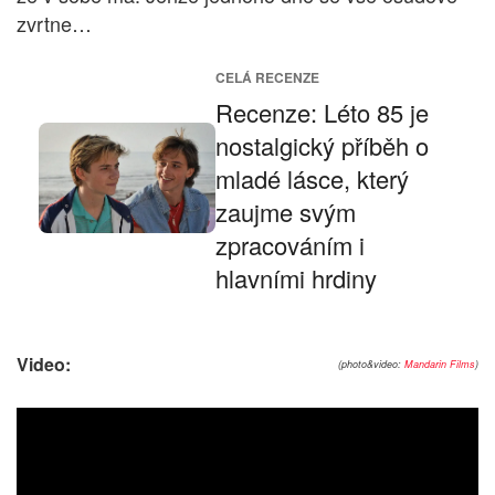
zvrtne…
CELÁ RECENZE
Recenze: Léto 85 je
nostalgický příběh o
mladé lásce, který
zaujme svým
zpracováním i
hlavními hrdiny
Video:
(photo&video:
Mandarin Films
)