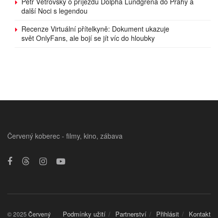
Petr Větrovský o příjezdu Dolpha Lundgrena do Prahy a
další Noci s legendou
Recenze Virtuální přítelkyně: Dokument ukazuje
svět OnlyFans, ale bojí se jít víc do hloubky
Červený koberec - filmy, kino, zábava
Podmínky užití
Partnerství
Přihlásit
Kontakt
© 2025
Červený