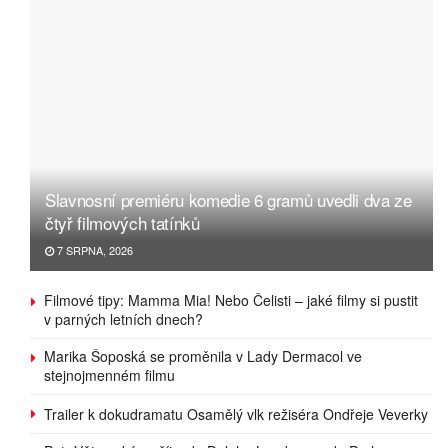
Slavnosní premiéru komedie 6 gramů uvedli dva ze
čtyř filmových tatínků
7 SRPNA, 2026
Filmové tipy: Mamma Mia! Nebo Čelisti – jaké filmy si pustit
v parných letních dnech?
Marika Šoposká se proměnila v Lady Dermacol ve
stejnojmenném filmu
Trailer k dokudramatu Osamělý vlk režiséra Ondřeje Veverky