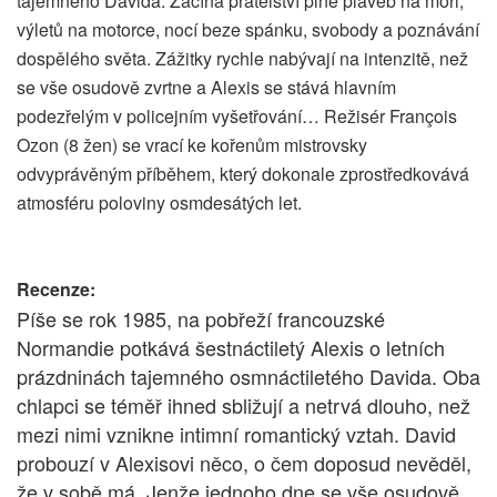
tajemného Davida. Začíná přátelství plné plaveb na moři,
výletů na motorce, nocí beze spánku, svobody a poznávání
dospělého světa. Zážitky rychle nabývají na intenzitě, než
se vše osudově zvrtne a Alexis se stává hlavním
podezřelým v policejním vyšetřování… Režisér François
Ozon (8 žen) se vrací ke kořenům mistrovsky
odvyprávěným příběhem, který dokonale zprostředkovává
atmosféru poloviny osmdesátých let.
Recenze:
Píše se rok 1985, na pobřeží francouzské
Normandie potkává šestnáctiletý Alexis o letních
prázdninách tajemného osmnáctiletého Davida. Oba
chlapci se téměř ihned sbližují a netrvá dlouho, než
mezi nimi vznikne intimní romantický vztah. David
probouzí v Alexisovi něco, o čem doposud nevěděl,
že v sobě má. Jenže jednoho dne se vše osudově