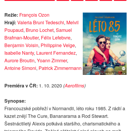
Režie:
François Ozon
Hrají:
Valeria Bruni Tedeschi
,
Melvil
Poupaud
,
Bruno Lochet
,
Samuel
Brafman-Moutier
,
Félix Lefebvre
,
Benjamin Voisin
,
Philippine Velge
,
Isabelle Nanty
,
Laurent Fernandez
,
Aurore Broutin
,
Yoann Zimmer
,
Antoine Simoni
,
Patrick Zimmermann
Premiéra v ČR:
1. 10. 2020
(
Aerofilms
)
Synopse:
Francouzské pobřeží v Normandii, léto roku 1985. Z rádií a
kazet znějí The Cure, Bananarama a Rod Stewart.
Šestnáctiletý Alexis potkává staršího, charismatického a