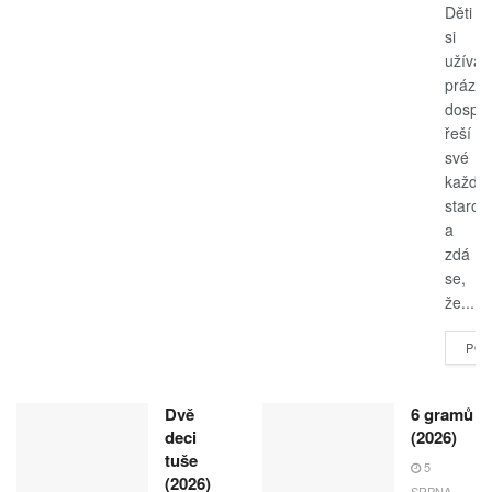
Děti
si
užívají
prázdn
dospěl
řeší
své
každo
starost
a
zdá
se,
že...
POK
Dvě
6 gramů
deci
(2026)
tuše
5
(2026)
SRPNA,