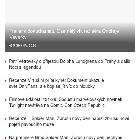
Trailer k dokudramatu Osamělý vlk režiséra Ondřeje
Veverky
5 SRPNA, 2026
Petr Větrovský o příjezdu Dolpha Lundgrena do Prahy a další
Noci s legendou
Recenze Virtuální přítelkyně: Dokument ukazuje
svět OnlyFans, ale bojí se jít víc do hloubky
Filmové události #31/26: Spoustu marvelovských novinek i
Twilight návštěva na Comic-Con Czech Republic
Recenze – Spider-Man: Zbrusu nový den nabízí zbrusu nové
pojetí pavoučího muže
Na premiéře filmu Spider-Man: Zbrusu nový den nechyběl