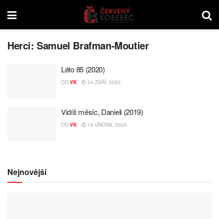
Herci:
Samuel Brafman-Moutier
Léto 85 (2020)
OD
VK
24 ZÁŘÍ, 2020
Vidíš měsíc, Danieli (2019)
OD
VK
16 ÚNORA, 2020
Nejnovější