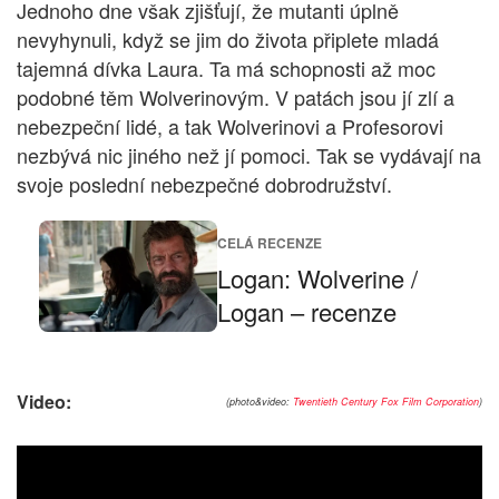
Jednoho dne však zjišťují, že mutanti úplně
nevyhynuli, když se jim do života připlete mladá
tajemná dívka Laura. Ta má schopnosti až moc
podobné těm Wolverinovým. V patách jsou jí zlí a
nebezpeční lidé, a tak Wolverinovi a Profesorovi
nezbývá nic jiného než jí pomoci. Tak se vydávají na
svoje poslední nebezpečné dobrodružství.
CELÁ RECENZE
Logan: Wolverine /
Logan – recenze
Video:
(photo&video:
Twentieth Century Fox Film Corporation
)