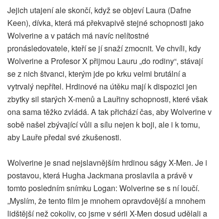
Jejich utajení ale skončí, když se objeví Laura (Dafne
Keen), dívka, která má překvapivě stejné schopnosti jako
Wolverine a v patách má navíc nelítostné
pronásledovatele, kteří se jí snaží zmocnit. Ve chvíli, kdy
Wolverine a Profesor X přijmou Lauru „do rodiny“, stávají
se z nich štvanci, kterým jde po krku velmi brutální a
vytrvalý nepřítel. Hrdinové na útěku mají k dispozici jen
zbytky sil starých X-menů a Lauřiny schopnosti, které však
ona sama těžko zvládá. A tak přichází čas, aby Wolverine v
sobě našel zbývající vůli a sílu nejen k boji, ale i k tomu,
aby Lauře předal své zkušenosti.
Wolverine je snad nejslavnějším hrdinou ságy X-Men. Je i
postavou, která Hugha Jackmana proslavila a právě v
tomto posledním snímku Logan: Wolverine se s ní loučí.
„Myslím, že tento film je mnohem opravdovější a mnohem
lidštější než cokoliv, co jsme v sérii X-Men dosud udělali a