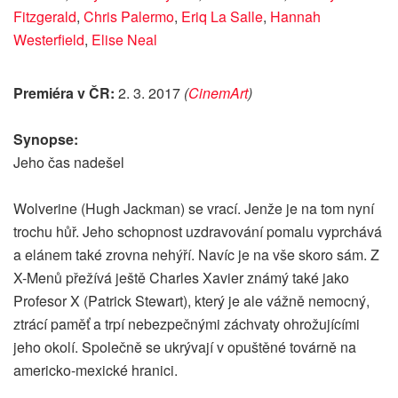
Fitzgerald
,
Chris Palermo
,
Eriq La Salle
,
Hannah
Westerfield
,
Elise Neal
Premiéra v ČR:
2. 3. 2017
(
CinemArt
)
Synopse:
Jeho čas nadešel
Wolverine (Hugh Jackman) se vrací. Jenže je na tom nyní
trochu hůř. Jeho schopnost uzdravování pomalu vyprchává
a elánem také zrovna nehýří. Navíc je na vše skoro sám. Z
X-Menů přežívá ještě Charles Xavier známý také jako
Profesor X (Patrick Stewart), který je ale vážně nemocný,
ztrácí paměť a trpí nebezpečnými záchvaty ohrožujícími
jeho okolí. Společně se ukrývají v opuštěné továrně na
americko-mexické hranici.