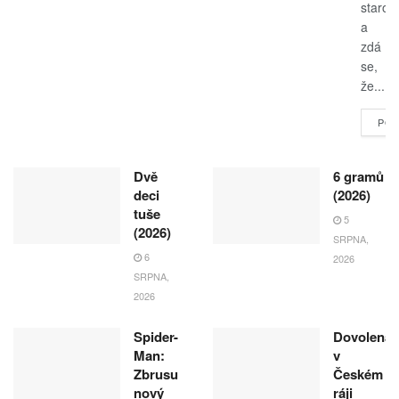
starost
a
zdá
se,
že...
POK
Dvě
6 gramů
deci
(2026)
tuše
5
(2026)
SRPNA,
6
2026
SRPNA,
2026
Spider-
Dovolená
Man:
v
Zbrusu
Českém
nový
ráji