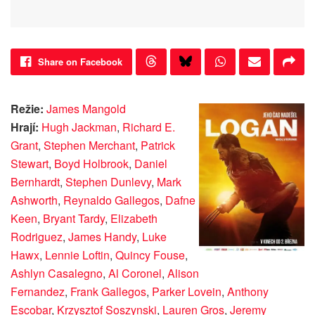
Share on Facebook
Režie:
James Mangold
Hrají:
Hugh Jackman
,
Richard E.
Grant
,
Stephen Merchant
,
Patrick
Stewart
,
Boyd Holbrook
,
Daniel
Bernhardt
,
Stephen Dunlevy
,
Mark
Ashworth
,
Reynaldo Gallegos
,
Dafne
Keen
,
Bryant Tardy
,
Elizabeth
Rodriguez
,
James Handy
,
Luke
Hawx
,
Lennie Loftin
,
Quincy Fouse
,
Ashlyn Casalegno
,
Al Coronel
,
Alison
Fernandez
,
Frank Gallegos
,
Parker Lovein
,
Anthony
Escobar
,
Krzysztof Soszynski
,
Lauren Gros
,
Jeremy