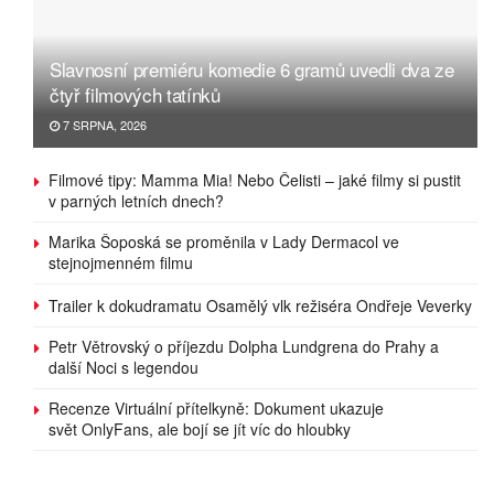
Slavnosní premiéru komedie 6 gramů uvedli dva ze
čtyř filmových tatínků
7 SRPNA, 2026
Filmové tipy: Mamma Mia! Nebo Čelisti – jaké filmy si pustit
v parných letních dnech?
Marika Šoposká se proměnila v Lady Dermacol ve
stejnojmenném filmu
Trailer k dokudramatu Osamělý vlk režiséra Ondřeje Veverky
Petr Větrovský o příjezdu Dolpha Lundgrena do Prahy a
další Noci s legendou
Recenze Virtuální přítelkyně: Dokument ukazuje
svět OnlyFans, ale bojí se jít víc do hloubky