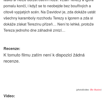
pomalu končí, i když se to neobejde bez bouřlivých a
citově vypjatých scén. Na Davidovi je, zda dokáže ustát
všechny karamboly rozchodu Terezy s Igorem a zda si
dokáže získat Terezinu přízeň… Není to lehké, protože
Tereza jednoho dne záhadně zmizí…
Recenze:
K tomuto filmu zatím není k dispozici žádná
recenze.
(photo&video:
Bio Illusion
)
Video: