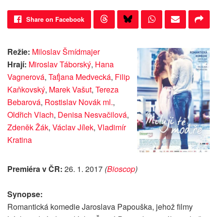
Share on Facebook
Režie:
Miloslav Šmídmajer
Hrají:
Miroslav Táborský
,
Hana
Vagnerová
,
Taťjana Medvecká
,
Filip
Kaňkovský
,
Marek Vašut
,
Tereza
Bebarová
,
Rostislav Novák ml.
,
Oldřich Vlach
,
Denisa Nesvačilová
,
Zdeněk Žák
,
Václav Jílek
,
Vladimír
Kratina
Premiéra v ČR:
26. 1. 2017
(
Bioscop
)
Synopse:
Romantická komedie Jaroslava Papouška, jehož filmy