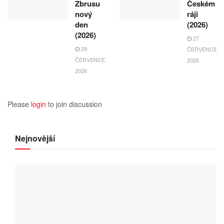
Zbrusu
Českém
nový
ráji
den
(2026)
(2026)
27
29
ČERVENCE,
ČERVENCE,
2026
2026
Please
login
to join discussion
Nejnovější