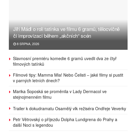
Jiří Mádl o roli tatínka ve filmu 6 gramů, tělocvičně
či improvizaci během „akčních“ scén
8 SRPNA, 2026
Slavnosní premiéru komedie 6 gramů uvedli dva ze čtyř
filmových tatínků
Filmové tipy: Mamma Mia! Nebo Čelisti – jaké filmy si pustit
v parných letních dnech?
Marika Šoposká se proměnila v Lady Dermacol ve
stejnojmenném filmu
Trailer k dokudramatu Osamělý vlk režiséra Ondřeje Veverky
Petr Větrovský o příjezdu Dolpha Lundgrena do Prahy a
další Noci s legendou