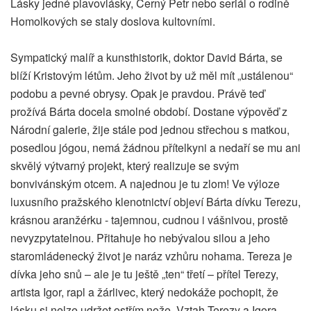
Lásky jedné plavovlásky, Černý Petr nebo seriál o rodině
Homolkových se staly doslova kultovními.
Sympatický malíř a kunsthistorik, doktor David Bárta, se
blíží Kristovým létům. Jeho život by už měl mít „ustálenou“
podobu a pevné obrysy. Opak je pravdou. Právě teď
prožívá Bárta docela smolné období. Dostane výpověď z
Národní galerie, žije stále pod jednou střechou s matkou,
posedlou jógou, nemá žádnou přítelkyni a nedaří se mu ani
skvělý výtvarný projekt, který realizuje se svým
bonvivánským otcem. A najednou je tu zlom! Ve výloze
luxusního pražského klenotnictví objeví Bárta dívku Terezu,
krásnou aranžérku - tajemnou, cudnou i vášnivou, prostě
nevyzpytatelnou. Přitahuje ho nebývalou silou a jeho
staromládenecký život je naráz vzhůru nohama. Tereza je
dívka jeho snů – ale je tu ještě „ten“ třetí – přítel Terezy,
artista Igor, rapl a žárlivec, který nedokáže pochopit, že
lásku si nelze udržet ostřím nože. Vztah Terezy a Igora