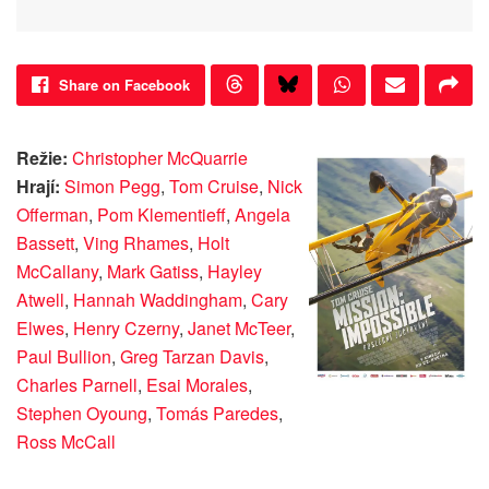
Share on Facebook
Režie:
Christopher McQuarrie
Hrají:
Simon Pegg
,
Tom Cruise
,
Nick
Offerman
,
Pom Klementieff
,
Angela
Bassett
,
Ving Rhames
,
Holt
McCallany
,
Mark Gatiss
,
Hayley
Atwell
,
Hannah Waddingham
,
Cary
Elwes
,
Henry Czerny
,
Janet McTeer
,
Paul Bullion
,
Greg Tarzan Davis
,
Charles Parnell
,
Esai Morales
,
Stephen Oyoung
,
Tomás Paredes
,
Ross McCall