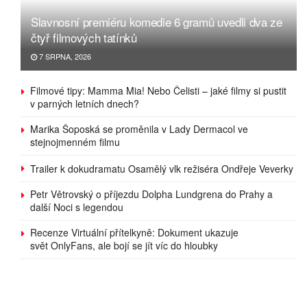
Slavnosní premiéru komedie 6 gramů uvedli dva ze
čtyř filmových tatínků
7 SRPNA, 2026
Filmové tipy: Mamma Mia! Nebo Čelisti – jaké filmy si pustit
v parných letních dnech?
Marika Šoposká se proměnila v Lady Dermacol ve
stejnojmenném filmu
Trailer k dokudramatu Osamělý vlk režiséra Ondřeje Veverky
Petr Větrovský o příjezdu Dolpha Lundgrena do Prahy a
další Noci s legendou
Recenze Virtuální přítelkyně: Dokument ukazuje
svět OnlyFans, ale bojí se jít víc do hloubky