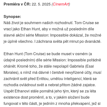
Premiéra v ČR:
22. 5. 2025
(
CinemArt
)
Synopse:
Náš život je souhrnem našich rozhodnutí. Tom Cruise se
vrací jako Ethan Hunt, aby v možná už posledním díle
slavné akční série Mission: Impossible dokázal, že možné
je úplně všechno. I záchrana světa pět minut po dvanácté.
Ethan Hunt (Tom Cruise) se bude muset v osmém (a
údajně posledním) díle série Mission: Impossible pořádně
ohánět. Kromě toho, že stále nepolapil Gabriela (Esai
Morales), s nímž má dávné i čerstvě nevyřízené účty, musí
zachránit svět před Entitou, umělou inteligencí, která se
rozhodla ovládnout svět a nebrat přitom žádné zajatce.
Uspět Ethanovi stále pomáhá jeho tým, který se za léta
existence dost proměnil, a to, v jakém složení bude
fungovat v této části, je jedním z mnoha překvapení, jež si