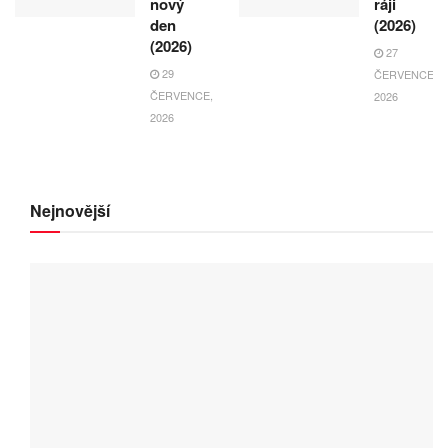
nový
ráji
den
(2026)
(2026)
27
29
ČERVENCE,
ČERVENCE,
2026
2026
Nejnovější