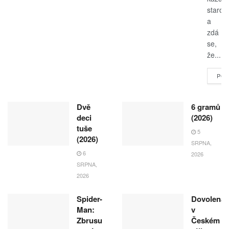
starost
a
zdá
se,
že...
POK
Dvě
6 gramů
deci
(2026)
tuše
5
(2026)
SRPNA,
6
2026
SRPNA,
2026
Spider-
Dovolená
Man:
v
Zbrusu
Českém