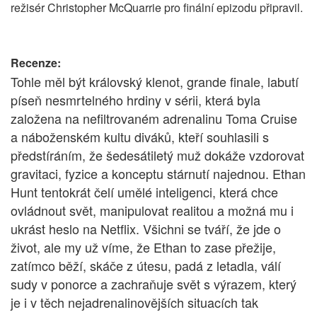
režisér Christopher McQuarrie pro finální epizodu připravil.
Recenze:
Tohle měl být královský klenot, grande finale, labutí
píseň nesmrtelného hrdiny v sérii, která byla
založena na nefiltrovaném adrenalinu Toma Cruise
a náboženském kultu diváků, kteří souhlasili s
předstíráním, že šedesátiletý muž dokáže vzdorovat
gravitaci, fyzice a konceptu stárnutí najednou. Ethan
Hunt tentokrát čelí umělé inteligenci, která chce
ovládnout svět, manipulovat realitou a možná mu i
ukrást heslo na Netflix. Všichni se tváří, že jde o
život, ale my už víme, že Ethan to zase přežije,
zatímco běží, skáče z útesu, padá z letadla, válí
sudy v ponorce a zachraňuje svět s výrazem, který
je i v těch nejadrenalinovějších situacích tak