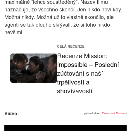
maximálně “lehce soustředěný”. Název filmu
naznačuje, že všechno skončí. Jen nikdo neví kdy.
Možná nikdy. Možná už to vlastně skončilo, ale
agenti se tak dlouho skrývali, že si toho nikdo
nevšiml.
CELÁ RECENZE
Recenze Mission:
Impossible – Poslední
zúčtování s naší
trpělivostí a
shovívavostí
Video:
(photo&video:
Paramount Pictures
)