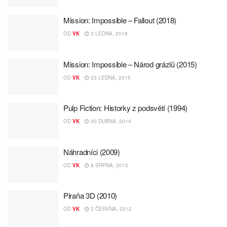
Mission: Impossible – Fallout (2018)
OD
VK
2 LEDNA, 2018
Mission: Impossible – Národ grázlů (2015)
OD
VK
23 LEDNA, 2015
Pulp Fiction: Historky z podsvětí (1994)
OD
VK
30 DUBNA, 2014
Náhradníci (2009)
OD
VK
8 SRPNA, 2012
Piraňa 3D (2010)
OD
VK
2 ČERVNA, 2012