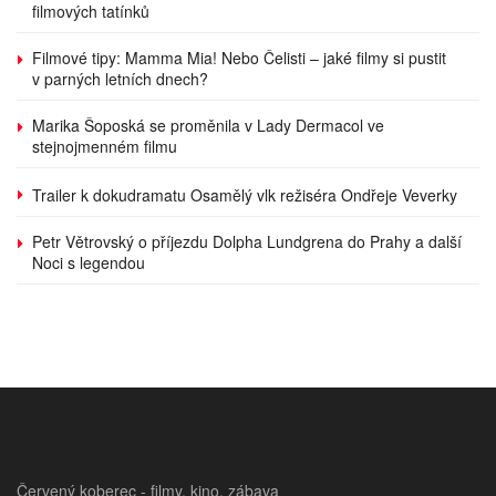
filmových tatínků
Filmové tipy: Mamma Mia! Nebo Čelisti – jaké filmy si pustit
v parných letních dnech?
Marika Šoposká se proměnila v Lady Dermacol ve
stejnojmenném filmu
Trailer k dokudramatu Osamělý vlk režiséra Ondřeje Veverky
Petr Větrovský o příjezdu Dolpha Lundgrena do Prahy a další
Noci s legendou
Červený koberec - filmy, kino, zábava