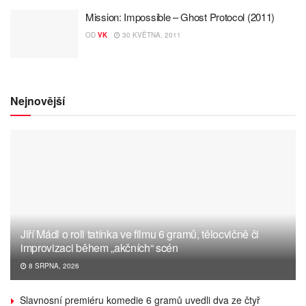
Mission: Impossible – Ghost Protocol (2011)
OD
VK
30 KVĚTNA, 2011
Nejnovější
Jiří Mádl o roli tatínka ve filmu 6 gramů, tělocvičně či
improvizaci během „akčních“ scén
8 SRPNA, 2026
Slavnosní premiéru komedie 6 gramů uvedli dva ze čtyř