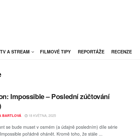
TV A STREAM
FILMOVÉ TIPY
REPORTÁŽE
RECENZE
e
on: Impossible – Poslední zúčtování
)
18 KVĚTNA, 2025
A BARTLOVÁ
nt se bude muset v osmém (a údajně posledním) díle série
 Impossible pořádně ohánět. Kromě toho, že stále ...