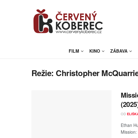
FILM
KINO
ZÁBAVA
Režie:
Christopher McQuarri
Missi
(2025
OD
ELIŠK
Ethan Hu
Mission: