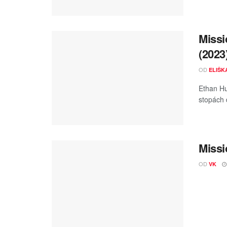
Missi
(2023
OD
ELIŠK
Ethan Hu
stopách d
Missi
OD
VK