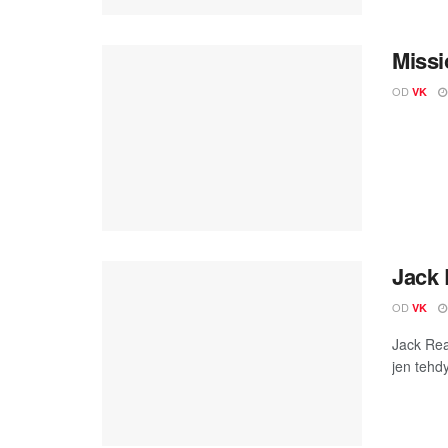
Missi
OD
VK
Jack 
OD
VK
Jack Rea
jen tehd