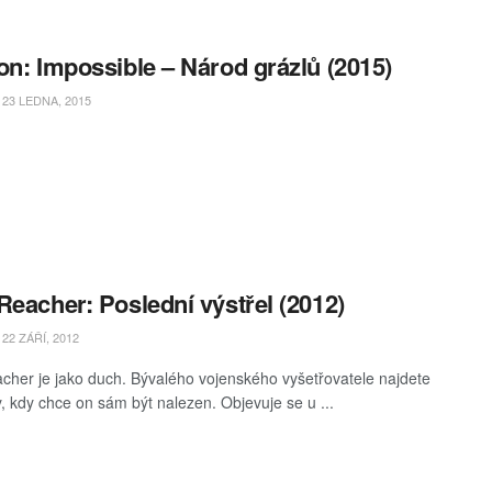
on: Impossible – Národ grázlů (2015)
23 LEDNA, 2015
Reacher: Poslední výstřel (2012)
22 ZÁŘÍ, 2012
cher je jako duch. Bývalého vojenského vyšetřovatele najdete
y, kdy chce on sám být nalezen. Objevuje se u ...