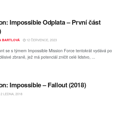
on: Impossible Odplata – První část
)
12 ČERVENCE, 2023
A BARTLOVÁ
nt se s týmem Impossible Mission Force tentokrát vydává po
ěsivé zbraně, jež má potenciál zničit celé lidstvo, ...
on: Impossible – Fallout (2018)
2 LEDNA, 2018