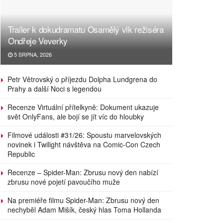
Trailer k dokudramatu Osamělý vlk režiséra
Ondřeje Veverky
5 SRPNA, 2026
Petr Větrovský o příjezdu Dolpha Lundgrena do
Prahy a další Noci s legendou
Recenze Virtuální přítelkyně: Dokument ukazuje
svět OnlyFans, ale bojí se jít víc do hloubky
Filmové události #31/26: Spoustu marvelovských
novinek i Twilight návštěva na Comic-Con Czech
Republic
Recenze – Spider-Man: Zbrusu nový den nabízí
zbrusu nové pojetí pavoučího muže
Na premiéře filmu Spider-Man: Zbrusu nový den
nechyběl Adam Mišík, český hlas Toma Hollanda