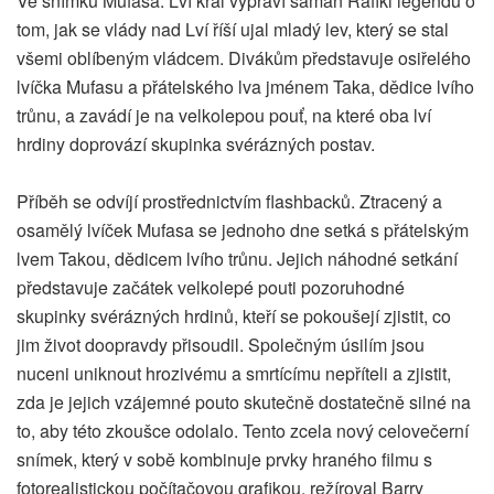
Ve snímku Mufasa: Lví král vypráví šaman Rafiki legendu o
tom, jak se vlády nad Lví říší ujal mladý lev, který se stal
všemi oblíbeným vládcem. Divákům představuje osiřelého
lvíčka Mufasu a přátelského lva jménem Taka, dědice lvího
trůnu, a zavádí je na velkolepou pouť, na které oba lví
hrdiny doprovází skupinka svérázných postav.
Příběh se odvíjí prostřednictvím flashbacků. Ztracený a
osamělý lvíček Mufasa se jednoho dne setká s přátelským
lvem Takou, dědicem lvího trůnu. Jejich náhodné setkání
představuje začátek velkolepé pouti pozoruhodné
skupinky svérázných hrdinů, kteří se pokoušejí zjistit, co
jim život doopravdy přisoudil. Společným úsilím jsou
nuceni uniknout hrozivému a smrtícímu nepříteli a zjistit,
zda je jejich vzájemné pouto skutečně dostatečně silné na
to, aby této zkoušce odolalo. Tento zcela nový celovečerní
snímek, který v sobě kombinuje prvky hraného filmu s
fotorealistickou počítačovou grafikou, režíroval Barry