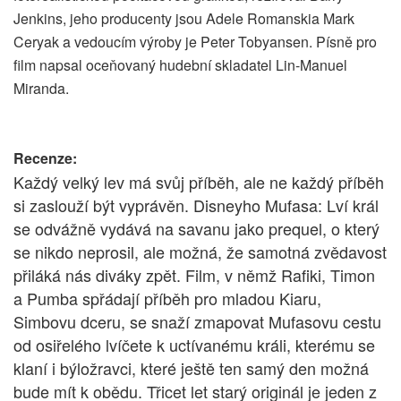
Jenkins, jeho producenty jsou Adele Romanskia Mark
Ceryak a vedoucím výroby je Peter Tobyansen. Písně pro
film napsal oceňovaný hudební skladatel Lin-Manuel
Miranda.
Recenze:
Každý velký lev má svůj příběh, ale ne každý příběh
si zaslouží být vyprávěn. Disneyho Mufasa: Lví král
se odvážně vydává na savanu jako prequel, o který
se nikdo neprosil, ale možná, že samotná zvědavost
přiláká nás diváky zpět. Film, v němž Rafiki, Timon
a Pumba spřádají příběh pro mladou Kiaru,
Simbovu dceru, se snaží zmapovat Mufasovu cestu
od osiřelého lvíčete k uctívanému králi, kterému se
klaní i býložravci, které ještě ten samý den možná
bude mít k obědu. Třicet let starý originál je jeden z