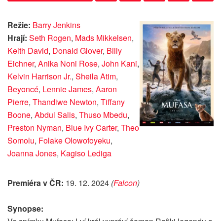
Režie:
Barry Jenkins
Hrají:
Seth Rogen
,
Mads Mikkelsen
,
Keith David
,
Donald Glover
,
Billy
Eichner
,
Anika Noni Rose
,
John Kani
,
Kelvin Harrison Jr.
,
Sheila Atim
,
Beyoncé
,
Lennie James
,
Aaron
Pierre
,
Thandiwe Newton
,
Tiffany
Boone
,
Abdul Salis
,
Thuso Mbedu
,
Preston Nyman
,
Blue Ivy Carter
,
Theo
Somolu
,
Folake Olowofoyeku
,
Joanna Jones
,
Kagiso Lediga
Premiéra v ČR:
19. 12. 2024
(
Falcon
)
Synopse: