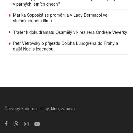
v parných letních dnech?
Marika Šoposká se proměnila v Lady Dermacol ve
stejnojmenném filmu
Trailer k dokudramatu Osamělý vlk režiséra Ondřeje Veverky
Petr Větrovský o příjezdu Dolpha Lundgrena do Prahy a
další Noci s legendou
Červený koberec - filmy, kino, zábava