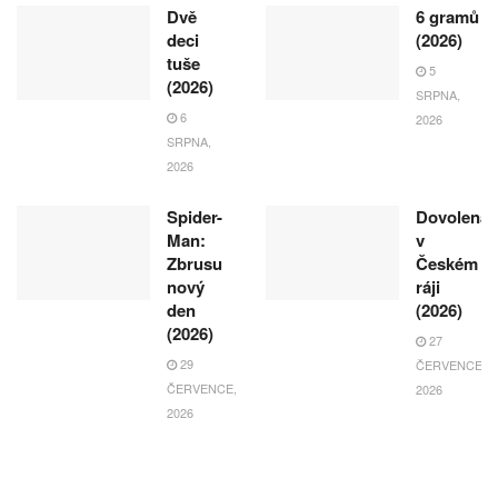
Dvě
6 gramů
deci
(2026)
tuše
5
(2026)
SRPNA,
6
2026
SRPNA,
2026
Spider-
Dovolená
Man:
v
Zbrusu
Českém
nový
ráji
den
(2026)
(2026)
27
29
ČERVENCE,
ČERVENCE,
2026
2026