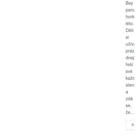
Bay
panuje
horké
léto.
Děti
si
užívají
prázdn
dospěl
řeší
své
každo
starost
a
zdá
se,
že...
POK