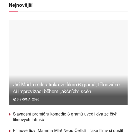
Nejnovější
Jiří Mádl o roli tatínka ve filmu 6 gramů, tělocvičně
či improvizaci během „akčních“ scén
8 SRPNA, 2026
Slavnosní premiéru komedie 6 gramů uvedli dva ze čtyř
filmových tatínků
Filmové tipy: Mamma Mia! Nebo Čelisti – jaké filmy si pustit