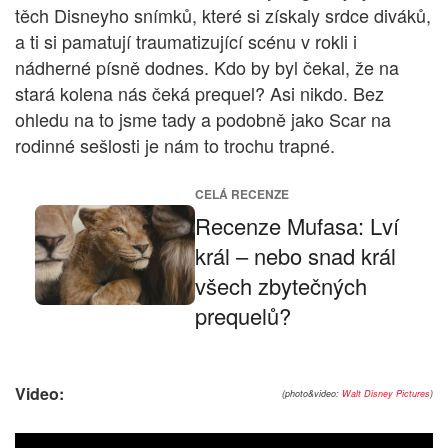
těch Disneyho snímků, které si získaly srdce diváků,
a ti si pamatují traumatizující scénu v rokli i
nádherné písně dodnes. Kdo by byl čekal, že na
stará kolena nás čeká prequel? Asi nikdo. Bez
ohledu na to jsme tady a podobně jako Scar na
rodinné sešlosti je nám to trochu trapné.
CELÁ RECENZE
Recenze Mufasa: Lví
král – nebo snad král
všech zbytečných
prequelů?
Video:
(photo&video:
Walt Disney Pictures
)