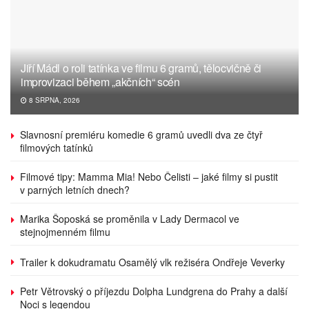
Jiří Mádl o roli tatínka ve filmu 6 gramů, tělocvičně či
improvizaci během „akčních“ scén
8 SRPNA, 2026
Slavnosní premiéru komedie 6 gramů uvedli dva ze čtyř
filmových tatínků
Filmové tipy: Mamma Mia! Nebo Čelisti – jaké filmy si pustit
v parných letních dnech?
Marika Šoposká se proměnila v Lady Dermacol ve
stejnojmenném filmu
Trailer k dokudramatu Osamělý vlk režiséra Ondřeje Veverky
Petr Větrovský o příjezdu Dolpha Lundgrena do Prahy a další
Noci s legendou