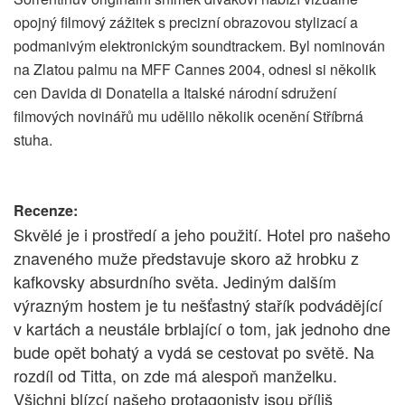
opojný filmový zážitek s precizní obrazovou stylizací a
podmanivým elektronickým soundtrackem. Byl nominován
na Zlatou palmu na MFF Cannes 2004, odnesl si několik
cen Davida di Donatella a Italské národní sdružení
filmových novinářů mu udělilo několik ocenění Stříbrná
stuha.
Recenze:
Skvělé je i prostředí a jeho použití. Hotel pro našeho
znaveného muže představuje skoro až hrobku z
kafkovsky absurdního světa. Jediným dalším
výrazným hostem je tu nešťastný stařík podvádějící
v kartách a neustále brblající o tom, jak jednoho dne
bude opět bohatý a vydá se cestovat po světě. Na
rozdíl od Titta, on zde má alespoň manželku.
Všichni blízcí našeho protagonisty jsou příliš