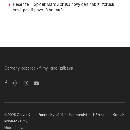
Recenze – Spider-Man: Zbrusu nový den nabízí zbrusu
nové pojetí pavoučího muže
Červený koberec - filmy, kino, zábava
Podmínky užití
Partnerství
Přihlásit
Kontakt
© 2025
Červený
koberec
- filmy,
kino, zábava