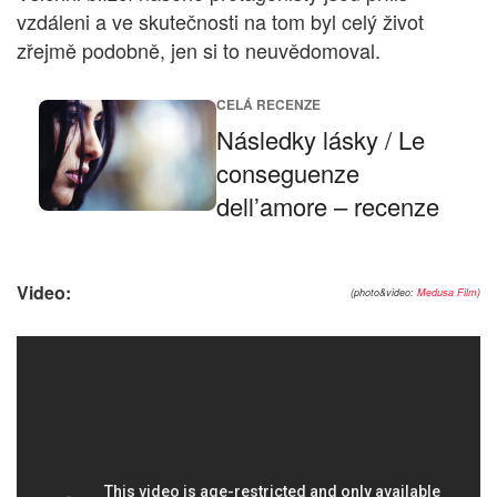
vzdáleni a ve skutečnosti na tom byl celý život
zřejmě podobně, jen si to neuvědomoval.
CELÁ RECENZE
Následky lásky / Le
conseguenze
dell’amore – recenze
Video:
(photo&video:
Medusa Film
)