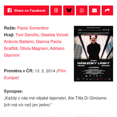
Share on Facebook
Režie:
Paolo Sorrentino
Hrají:
Toni Servillo
,
Giselda Volodi
,
Antonio Ballerio
,
Gianna Paola
Scaffidi
,
Olivia Magnani
,
Adriano
Giannini
Premiéra v ČR:
13. 2. 2014
(
Film
Europe
)
Synopse:
„Každý z nás má nějaké tajemství. Ale Titta Di Girolamo
jich má víc než jen jedno.”