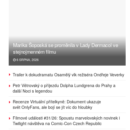
Marika Šoposká se proměnila v Lady Dermacol ve
stejnojmenném filmu
6 SRPNA, 2026
Trailer k dokudramatu Osamělý vlk režiséra Ondřeje Veverky
Petr Větrovský o příjezdu Dolpha Lundgrena do Prahy a
další Noci s legendou
Recenze Virtuální přítelkyně: Dokument ukazuje
svět OnlyFans, ale bojí se jít víc do hloubky
Filmové události #31/26: Spoustu marvelovských novinek i
Twilight návštěva na Comic-Con Czech Republic