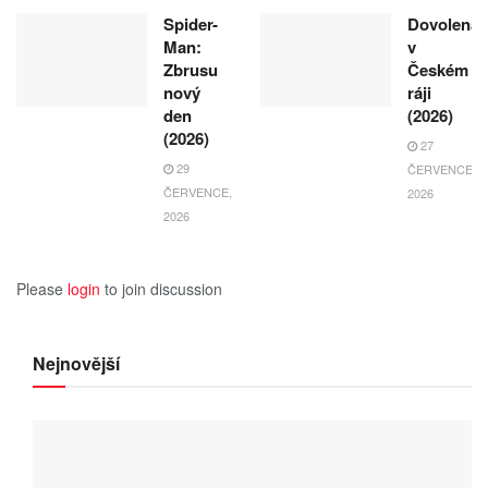
Spider-
Dovolená
Man:
v
Zbrusu
Českém
nový
ráji
den
(2026)
(2026)
27
29
ČERVENCE,
ČERVENCE,
2026
2026
Please
login
to join discussion
Nejnovější