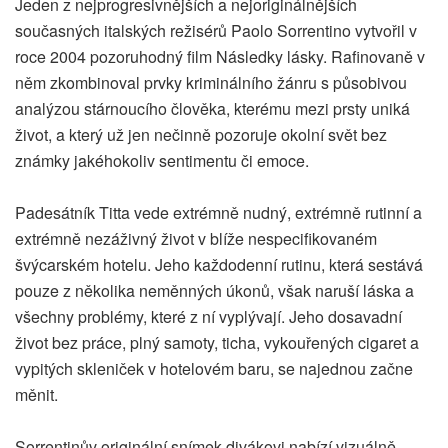
Jeden z nejprogresivnějších a nejoriginálnějších
současných italských režisérů Paolo Sorrentino vytvořil v
roce 2004 pozoruhodný film Následky lásky. Rafinovaně v
něm zkombinoval prvky kriminálního žánru s působivou
analýzou stárnoucího člověka, kterému mezi prsty uniká
život, a který už jen nečinně pozoruje okolní svět bez
známky jakéhokoliv sentimentu či emoce.
Padesátník Titta vede extrémně nudný, extrémně rutinní a
extrémně nezáživný život v blíže nespecifikovaném
švýcarském hotelu. Jeho každodenní rutinu, která sestává
pouze z několika neměnných úkonů, však naruší láska a
všechny problémy, které z ní vyplývají. Jeho dosavadní
život bez práce, plný samoty, ticha, vykouřených cigaret a
vypitých skleniček v hotelovém baru, se najednou začne
měnit.
Sorrentinův originální snímek divákovi nabízí vizuálně