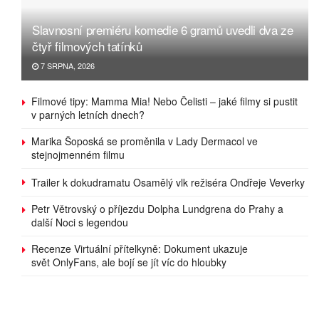
Slavnosní premiéru komedie 6 gramů uvedli dva ze
čtyř filmových tatínků
7 SRPNA, 2026
Filmové tipy: Mamma Mia! Nebo Čelisti – jaké filmy si pustit
v parných letních dnech?
Marika Šoposká se proměnila v Lady Dermacol ve
stejnojmenném filmu
Trailer k dokudramatu Osamělý vlk režiséra Ondřeje Veverky
Petr Větrovský o příjezdu Dolpha Lundgrena do Prahy a
další Noci s legendou
Recenze Virtuální přítelkyně: Dokument ukazuje
svět OnlyFans, ale bojí se jít víc do hloubky