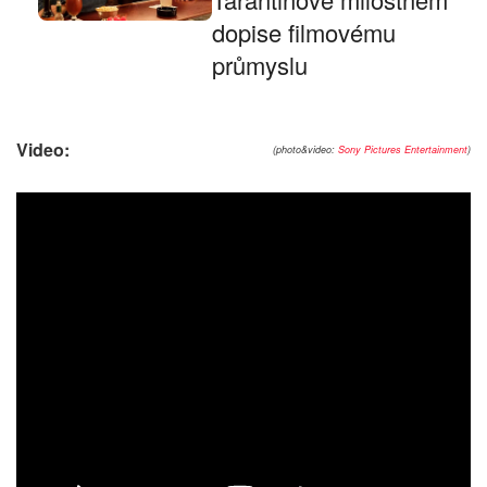
dopise filmovému
průmyslu
Video:
(photo&video:
Sony Pictures Entertainment
)