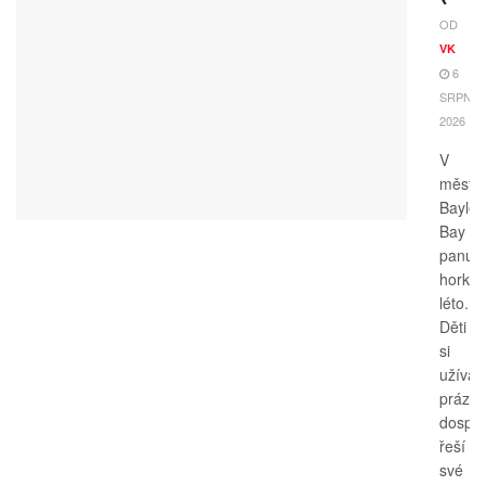
OD
VK
6
SRPNA,
2026
V
měste
Bayle
Bay
panuje
horké
léto.
Děti
si
užívají
prázdn
dospěl
řeší
své