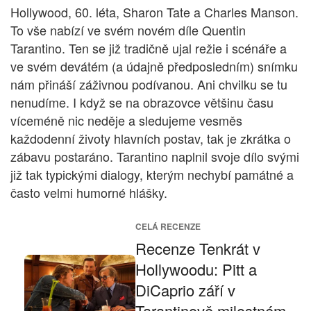
Hollywood, 60. léta, Sharon Tate a Charles Manson.
To vše nabízí ve svém novém díle Quentin
Tarantino. Ten se již tradičně ujal režie i scénáře a
ve svém devátém (a údajně předposledním) snímku
nám přináší záživnou podívanou. Ani chvilku se tu
nenudíme. I když se na obrazovce většinu času
víceméně nic neděje a sledujeme vesměs
každodenní životy hlavních postav, tak je zkrátka o
zábavu postaráno. Tarantino naplnil svoje dílo svými
již tak typickými dialogy, kterým nechybí památné a
často velmi humorné hlášky.
CELÁ RECENZE
Recenze Tenkrát v
Hollywoodu: Pitt a
DiCaprio září v
Tarantinově milostném