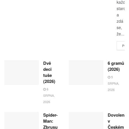
každo
starost
a
zdá
se,
že...
POK
Dvě
6 gramů
deci
(2026)
tuše
5
(2026)
SRPNA,
6
2026
SRPNA,
2026
Spider-
Dovolená
Man:
v
Zbrusu
Českém