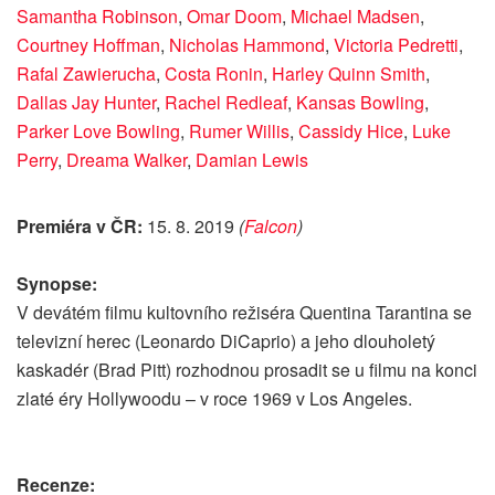
Samantha Robinson
,
Omar Doom
,
Michael Madsen
,
Courtney Hoffman
,
Nicholas Hammond
,
Victoria Pedretti
,
Rafal Zawierucha
,
Costa Ronin
,
Harley Quinn Smith
,
Dallas Jay Hunter
,
Rachel Redleaf
,
Kansas Bowling
,
Parker Love Bowling
,
Rumer Willis
,
Cassidy Hice
,
Luke
Perry
,
Dreama Walker
,
Damian Lewis
Premiéra v ČR:
15. 8. 2019
(
Falcon
)
Synopse:
V devátém filmu kultovního režiséra Quentina Tarantina se
televizní herec (Leonardo DiCaprio) a jeho dlouholetý
kaskadér (Brad Pitt) rozhodnou prosadit se u filmu na konci
zlaté éry Hollywoodu – v roce 1969 v Los Angeles.
Recenze: