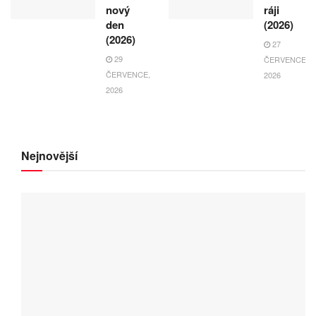
nový
ráji
den
(2026)
(2026)
27
29
ČERVENCE,
ČERVENCE,
2026
2026
Nejnovější