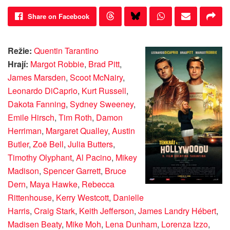
Share on Facebook
Režie:
Quentin Tarantino
Hrají:
Margot Robbie
,
Brad Pitt
,
James Marsden
,
Scoot McNairy
,
Leonardo DiCaprio
,
Kurt Russell
,
Dakota Fanning
,
Sydney Sweeney
,
Emile Hirsch
,
Tim Roth
,
Damon
Herriman
,
Margaret Qualley
,
Austin
Butler
,
Zoë Bell
,
Julia Butters
,
Timothy Olyphant
,
Al Pacino
,
Mikey
Madison
,
Spencer Garrett
,
Bruce
Dern
,
Maya Hawke
,
Rebecca
Rittenhouse
,
Kerry Westcott
,
Danielle
Harris
,
Craig Stark
,
Keith Jefferson
,
James Landry Hébert
,
Madisen Beaty
,
Mike Moh
,
Lena Dunham
,
Lorenza Izzo
,