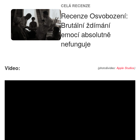
CELÁ RECENZE
Recenze Osvobození:
Brutální ždímání
emocí absolutně
nefunguje
Video:
(photo&video:
Apple Studios
)