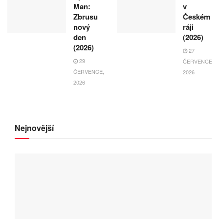
Man:
v
Zbrusu
Českém
nový
ráji
den
(2026)
(2026)
27
29
ČERVENCE,
ČERVENCE,
2026
2026
Nejnovější