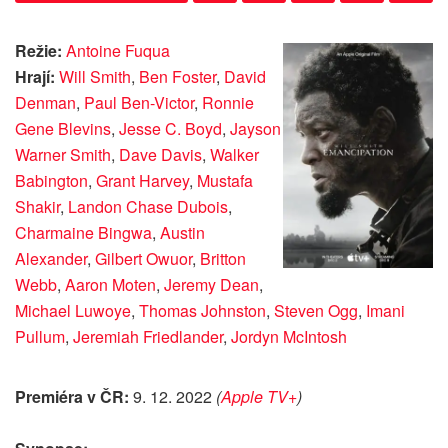
Režie:
Antoine Fuqua
Hrají:
Will Smith
,
Ben Foster
,
David
Denman
,
Paul Ben-Victor
,
Ronnie
Gene Blevins
,
Jesse C. Boyd
,
Jayson
Warner Smith
,
Dave Davis
,
Walker
Babington
,
Grant Harvey
,
Mustafa
Shakir
,
Landon Chase Dubois
,
Charmaine Bingwa
,
Austin
Alexander
,
Gilbert Owuor
,
Britton
Webb
,
Aaron Moten
,
Jeremy Dean
,
Michael Luwoye
,
Thomas Johnston
,
Steven Ogg
,
Imani
Pullum
,
Jeremiah Friedlander
,
Jordyn McIntosh
Premiéra v ČR:
9. 12. 2022
(
Apple TV+
)