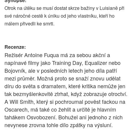
Synopse:
Otrok na útěku se musí dostat skrze bažiny v Luisianě při
své náročné cestě k úniku od jeho vlastníku, kteří ho
málem přivedli ke smrti.
Recenze:
Režisér Antoine Fuqua má za sebou akční a
napínavé filmy jako Training Day, Equalizer nebo
Bojovník, ale v posledních letech jeho díla patří
mezi průměr. Možná proto se snaží znovu udělat
díru do světa s dramatem, které kritika nemůže jen
tak bezmyšlenkovitě ztrhat, když zobrazuje otroctví.
A Will Smith, který si pochroumal pověst fackou na
Oscarech, má také co žehlit a určitě je hlavním
tahákem Osvobození. Bohužel ani jednoho z nich
nevynese zrovna tohle dílo zpátky na výsluní.