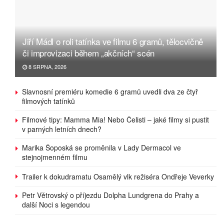
Jiří Mádl o roli tatínka ve filmu 6 gramů, tělocvičně
či improvizaci během „akčních“ scén
8 SRPNA, 2026
Slavnosní premiéru komedie 6 gramů uvedli dva ze čtyř
filmových tatínků
Filmové tipy: Mamma Mia! Nebo Čelisti – jaké filmy si pustit
v parných letních dnech?
Marika Šoposká se proměnila v Lady Dermacol ve
stejnojmenném filmu
Trailer k dokudramatu Osamělý vlk režiséra Ondřeje Veverky
Petr Větrovský o příjezdu Dolpha Lundgrena do Prahy a
další Noci s legendou