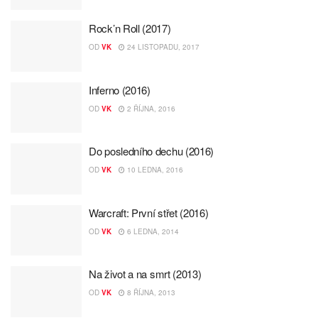
Rock’n Roll (2017)
OD
VK
24 LISTOPADU, 2017
Inferno (2016)
OD
VK
2 ŘÍJNA, 2016
Do posledního dechu (2016)
OD
VK
10 LEDNA, 2016
Warcraft: První střet (2016)
OD
VK
6 LEDNA, 2014
Na život a na smrt (2013)
OD
VK
8 ŘÍJNA, 2013