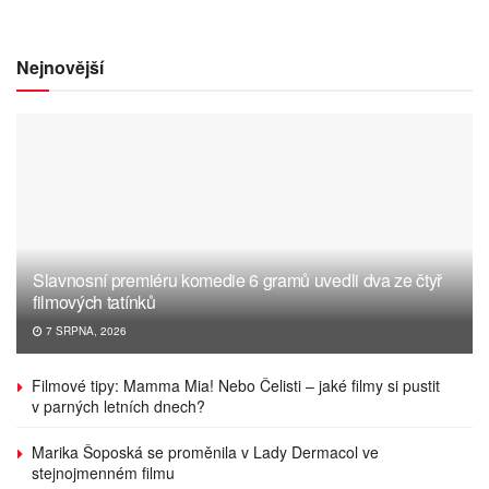
Nejnovější
Slavnosní premiéru komedie 6 gramů uvedli dva ze čtyř
filmových tatínků
7 SRPNA, 2026
Filmové tipy: Mamma Mia! Nebo Čelisti – jaké filmy si pustit
v parných letních dnech?
Marika Šoposká se proměnila v Lady Dermacol ve
stejnojmenném filmu