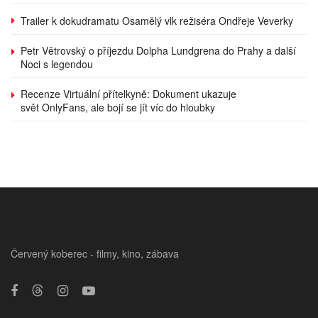
Trailer k dokudramatu Osamělý vlk režiséra Ondřeje Veverky
Petr Větrovský o příjezdu Dolpha Lundgrena do Prahy a další
Noci s legendou
Recenze Virtuální přítelkyně: Dokument ukazuje
svět OnlyFans, ale bojí se jít víc do hloubky
Červený koberec - filmy, kino, zábava