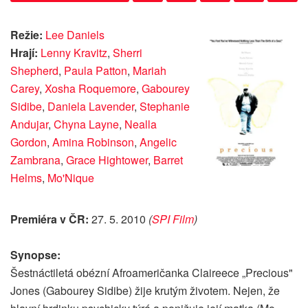
Režie:
Lee Daniels
Hrají:
Lenny Kravitz
,
Sherri
Shepherd
,
Paula Patton
,
Mariah
Carey
,
Xosha Roquemore
,
Gabourey
Sidibe
,
Daniela Lavender
,
Stephanie
Andujar
,
Chyna Layne
,
Nealla
Gordon
,
Amina Robinson
,
Angelic
Zambrana
,
Grace Hightower
,
Barret
Helms
,
Mo'Nique
Premiéra v ČR:
27. 5. 2010
(
SPI Film
)
Synopse:
Šestnáctiletá obézní Afroameričanka Claireece „Precious"
Jones (Gabourey Sidibe) žije krutým životem. Nejen, že