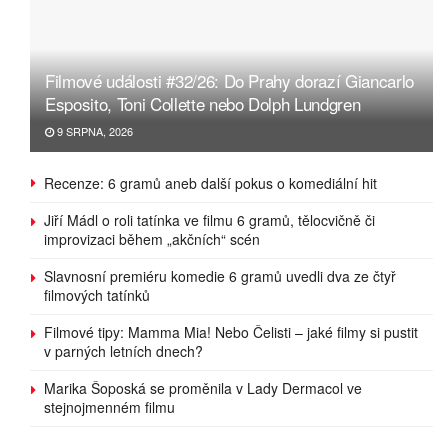
Filmové události #32/26: Do Prahy dorazí Giancarlo
Esposito, Toni Collette nebo Dolph Lundgren
9 SRPNA, 2026
Recenze: 6 gramů aneb další pokus o komediální hit
Jiří Mádl o roli tatínka ve filmu 6 gramů, tělocvičně či
improvizaci během „akčních“ scén
Slavnosní premiéru komedie 6 gramů uvedli dva ze čtyř
filmových tatínků
Filmové tipy: Mamma Mia! Nebo Čelisti – jaké filmy si pustit
v parných letních dnech?
Marika Šoposká se proměnila v Lady Dermacol ve
stejnojmenném filmu