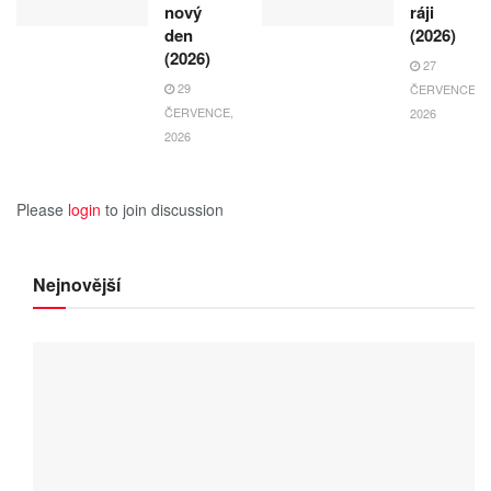
nový
ráji
den
(2026)
(2026)
27
29
ČERVENCE,
ČERVENCE,
2026
2026
Please
login
to join discussion
Nejnovější