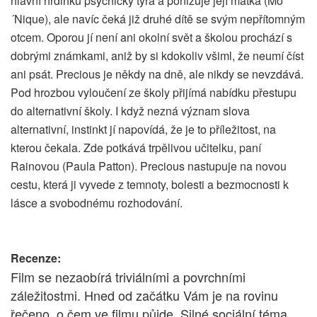
hlavní hrdinku psychicky týrá a ponižuje její matka (Mo
´Nique), ale navíc čeká již druhé dítě se svým nepřítomným
otcem. Oporou jí není ani okolní svět a školou prochází s
dobrými známkami, aniž by si kdokoliv všiml, že neumí číst
ani psát. Precious je někdy na dně, ale nikdy se nevzdává.
Pod hrozbou vyloučení ze školy přijímá nabídku přestupu
do alternativní školy. I když nezná význam slova
alternativní, instinkt jí napovídá, že je to příležitost, na
kterou čekala. Zde potkává trpělivou učitelku, paní
Rainovou (Paula Patton). Precious nastupuje na novou
cestu, která ji vyvede z temnoty, bolesti a bezmocnosti k
lásce a svobodnému rozhodování.
Recenze:
Film se nezaobírá triviálními a povrchními
záležitostmi. Hned od začátku Vám je na rovinu
řečeno, o čem ve filmu půjde. Silné sociální téma,