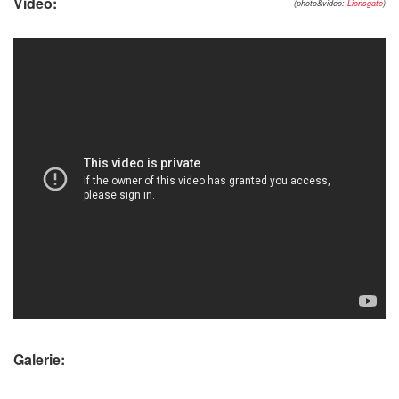
Video:
(photo&video:
Lionsgate
)
Galerie: