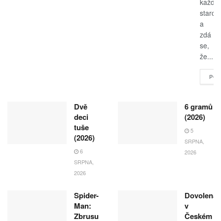
každo
starost
a
zdá
se,
že...
POK
Dvě
6 gramů
deci
(2026)
tuše
5
(2026)
SRPNA,
6
2026
SRPNA,
2026
Spider-
Dovolená
Man:
v
Zbrusu
Českém