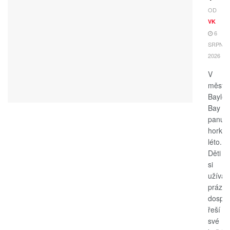
OD
VK
6
SRPNA,
2026
V
měste
Bayle
Bay
panuje
horké
léto.
Děti
si
užívají
prázdn
dospěl
řeší
své