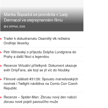
Marika Šoposká se proměnila v Lady
Dermacol ve stejnojmenném filmu
6 SRPNA, 2026
Trailer k dokudramatu Osamělý vlk režiséra
Ondřeje Veverky
Petr Větrovský o příjezdu Dolpha Lundgrena do
Prahy a další Noci s legendou
Recenze Virtuální přítelkyně: Dokument ukazuje
svět OnlyFans, ale bojí se jít víc do hloubky
Filmové události #31/26: Spoustu marvelovských
novinek i Twilight návštěva na Comic-Con Czech
Republic
Recenze – Spider-Man: Zbrusu nový den nabízí
zbrusu nové pojetí pavoučího muže