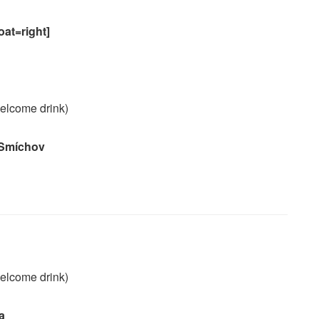
oat=right]
elcome drink)
 Smíchov
elcome drink)
a