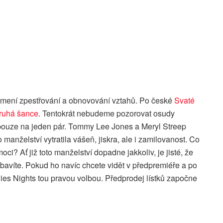
amení zpestřování a obnovování vztahů. Po české
Svaté
ruhá šance
. Tentokrát nebudeme pozorovat osudy
pouze na jeden pár. Tommy Lee Jones a Meryl Streep
o manželství vytratila vášeň, jiskra, ale i zamilovanost. Co
ci? Ať již toto manželství dopadne jakkoliv, je jisté, že
bavíte. Pokud ho navíc chcete vidět v předpremiéře a po
ies Nights tou pravou volbou. Předprodej lístků započne