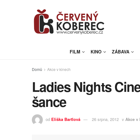
FILM
KINO
ZÁBAVA
Domů
Akce v kinech
Ladies Nights Cin
šance
od
Eliška Bartlová
26 srpna, 2012
v
Akce v 