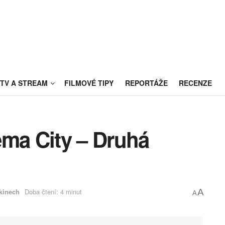
TV A STREAM
FILMOVÉ TIPY
REPORTÁŽE
RECENZE
ema City – Druhá
kinech
Doba čtení: 4 minut
A
A