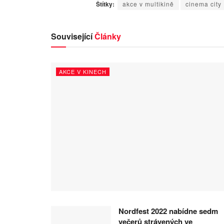
Štítky:
akce v multikině
cinema city
Související
Články
AKCE V KINECH
Nordfest 2022 nabídne sedm
večerů strávených ve