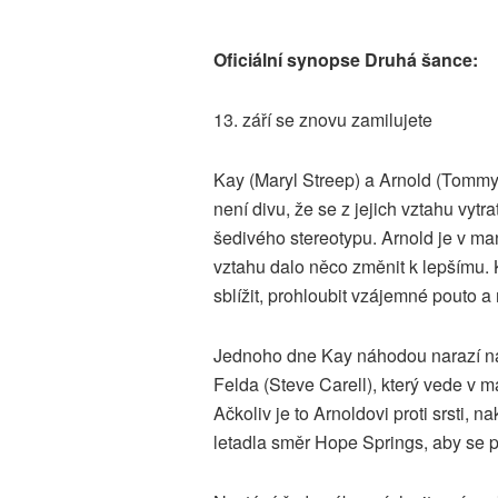
Oficiální synopse Druhá šance:
13. září se znovu zamilujete
Kay (Maryl Streep) a Arnold (Tommy 
není divu, že se z jejich vztahu vytr
šedivého stereotypu. Arnold je v man
vztahu dalo něco změnit k lepšímu.
sblížit, prohloubit vzájemné pouto a
Jednoho dne Kay náhodou narazí n
Felda (Steve Carell), který vede 
Ačkoliv je to Arnoldovi proti srsti, 
letadla směr Hope Springs, aby se po