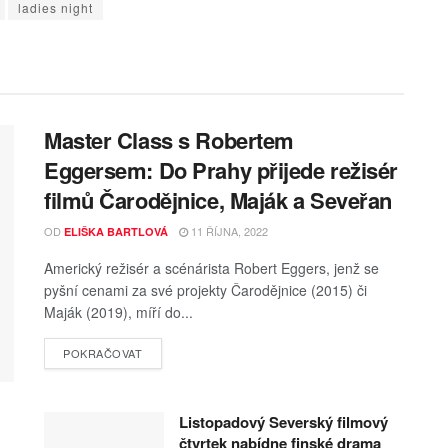
ladies night
Master Class s Robertem
Eggersem: Do Prahy přijede režisér
filmů Čarodějnice, Maják a Seveřan
OD
11 ŘÍJNA, 2022
ELIŠKA BARTLOVÁ
Americký režisér a scénárista Robert Eggers, jenž se
pyšní cenami za své projekty Čarodějnice (2015) či
Maják (2019), míří do...
POKRAČOVAT
Listopadový Severský filmový
čtvrtek nabídne finské drama