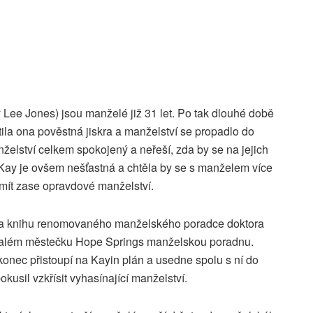
Lee Jones) jsou manželé již 31 let. Po tak dlouhé době
atila ona pověstná jiskra a manželství se propadlo do
želství celkem spokojený a neřeší, zda by se na jejich
 Kay je ovšem nešťastná a chtěla by se s manželem více
 mít zase opravdové manželství.
a knihu renomovaného manželského poradce doktora
v malém městečku Hope Springs manželskou poradnu.
nakonec přistoupí na Kayin plán a usedne spolu s ní do
kusil vzkřísit vyhasínající manželství.