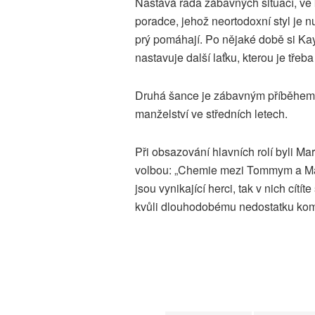
Nastává řada zábavných situací, ve
poradce, jehož neortodoxní styl je nu
prý pomáhají. Po nějaké době si Kay 
nastavuje další laťku, kterou je tře
Druhá šance je zábavným příběhem 
manželství ve středních letech.
Při obsazování hlavních rolí byli M
volbou: „Chemie mezi Tommym a Maryl
jsou vynikající herci, tak v nich cí
kvůli dlouhodobému nedostatku komu