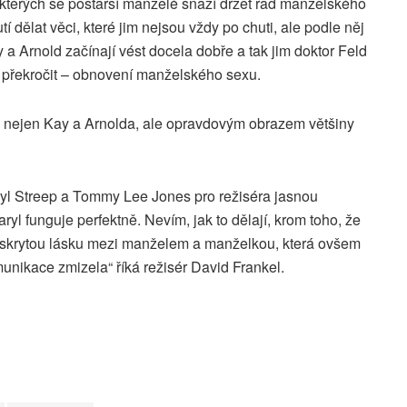
 kterých se postarší manželé snaží držet rad manželského
tí dělat věci, které jim nejsou vždy po chuti, ale podle něj
a Arnold začínají vést docela dobře a tak jim doktor Feld
ba překročit – obnovení manželského sexu.
nejen Kay a Arnolda, ale opravdovým obrazem většiny
aryl Streep a Tommy Lee Jones pro režiséra jasnou
 funguje perfektně. Nevím, jak to dělají, krom toho, že
títe skrytou lásku mezi manželem a manželkou, která ovšem
nikace zmizela“ říká režisér David Frankel.