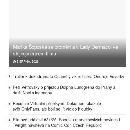
Marika Šoposká se proměnila v Lady Dermacol ve
stejnojmenném filmu
6 SRPNA, 2026
Trailer k dokudramatu Osamělý vlk režiséra Ondřeje Veverky
Petr Větrovský o příjezdu Dolpha Lundgrena do Prahy a
další Noci s legendou
Recenze Virtuální přítelkyně: Dokument ukazuje
svět OnlyFans, ale bojí se jít víc do hloubky
Filmové události #31/26: Spoustu marvelovských novinek i
Twilight návštěva na Comic-Con Czech Republic