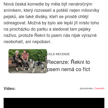
Nová česká komedie by měla být nenáročným
snímkem, který rozveselí a potěší nejen milovníky
pejsků, ale také diváky, kteří se prostě chtějí
odreagovat. Možná by bylo ale lepší jít místo toho
na procházku do parku a sledovat tam pejsky
naživo, protože Řekni to psem nás nijak výrazně
neobohatí, ani nepobaví.
CELÁ RECENZE
Recenze: Řekni to
psem nemá co říct
Video:
(photo&video:
CinemArt
)