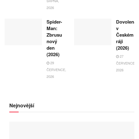
SRPNA,
2026
Spider-
Dovolená
Man:
v
Zbrusu
Českém
nový
ráji
den
(2026)
(2026)
27
29
ČERVENCE,
ČERVENCE,
2026
2026
Nejnovější