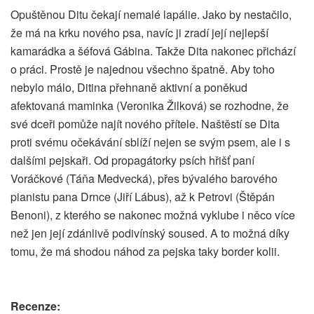
Opuštěnou Ditu čekají nemalé lapálie. Jako by nestačilo,
že má na krku nového psa, navíc ji zradí její nejlepší
kamarádka a šéfová Gábina. Takže Dita nakonec přichází
o práci. Prostě je najednou všechno špatně. Aby toho
nebylo málo, Ditina přehnaně aktivní a poněkud
afektovaná maminka (Veronika Žilková) se rozhodne, že
své dceři pomůže najít nového přítele. Naštěstí se Dita
proti svému očekávání sblíží nejen se svým psem, ale i s
dalšími pejskaři. Od propagátorky psích hřišť paní
Voráčkové (Táňa Medvecká), přes bývalého barového
pianistu pana Drnce (Jiří Lábus), až k Petrovi (Štěpán
Benoni), z kterého se nakonec možná vyklube i něco více
než jen její zdánlivě podivínský soused. A to možná díky
tomu, že má shodou náhod za pejska taky border kolii.
Recenze: