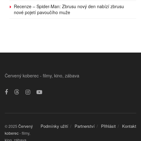
Recenze – Spider-Man: Zbrusu nový den nabízí zbrusu
nové pojetí pavoučího muže
Červený koberec - filmy, kino, zábava
Podmínky užití
Partnerství
Přihlásit
Kontakt
© 2025
Červený
koberec
- filmy,
kino, zábava