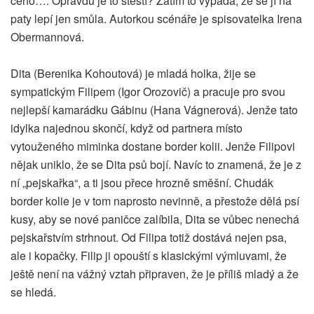
čeho…. Opravdu je to štěstí? Zatím to vypadá, že se jí na
paty lepí jen smůla. Autorkou scénáře je spisovatelka Irena
Obermannová.
Dita (Berenika Kohoutová) je mladá holka, žije se
sympatickým Filipem (Igor Orozovič) a pracuje pro svou
nejlepší kamarádku Gábinu (Hana Vágnerová). Jenže tato
idylka najednou skončí, když od partnera místo
vytouženého miminka dostane border kolii. Jenže Filipovi
nějak uniklo, že se Dita psů bojí. Navíc to znamená, že je z
ní „pejskařka“, a ti jsou přece hrozně směšní. Chudák
border kolie je v tom naprosto nevinně, a přestože dělá psí
kusy, aby se nové paničce zalíbila, Dita se vůbec nenechá
pejskařstvím strhnout. Od Filipa totiž dostává nejen psa,
ale i kopačky. Filip ji opouští s klasickými výmluvami, že
ještě není na vážný vztah připraven, že je příliš mladý a že
se hledá.