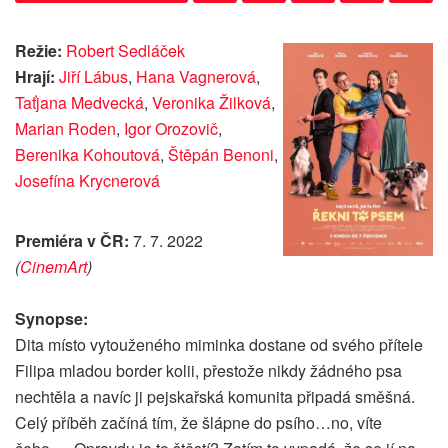
Režie:
Robert Sedláček
Hrají:
Jiří Lábus
,
Hana Vagnerová
,
Taťjana Medvecká
,
Veronika Žilková
,
Marian Roden
,
Igor Orozovič
,
Berenika Kohoutová
,
Štěpán Benoni
,
Josefína Krycnerová
Premiéra v ČR:
7. 7. 2022
(
CinemArt
)
Synopse:
Dita místo vytouženého miminka dostane od svého přítele
Filipa mladou border kolii, přestože nikdy žádného psa
nechtěla a navíc ji pejskařská komunita připadá směšná.
Celý příběh začíná tím, že šlápne do psího…no, víte