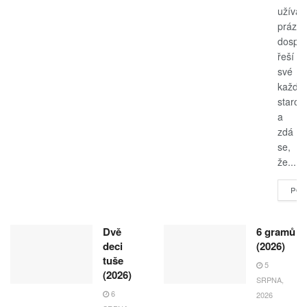
užívají
prázdn
dospěl
řeší
své
každo
starost
a
zdá
se,
že...
POK
Dvě
6 gramů
deci
(2026)
tuše
5
(2026)
SRPNA,
6
2026