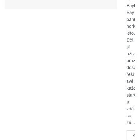
Bayle
Bay
panuje
horké
léto.
Děti
si
užívají
prázdn
dospěl
řeší
své
každo
starost
a
zdá
se,
že...
POK