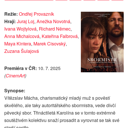
Režie:
Ondřej Provazník
Hrají:
Juraj Loj
,
Anežka Novotná
,
Ivana Wojtylová
,
Richard Němec
,
Anna Michalcová
,
Kateřina Falbrová
,
Maya Kintera
,
Marek Cisovský
,
Zuzana Šulajová
Premiéra v ČR:
10. 7. 2025
(
CinemArt
)
Synopse:
Vítězslav Mácha, charismatický mladý muž s pověstí
skvělého, ale taky autoritářského sbormistra, vede dívčí
pěvecký sbor. Třináctiletá Karolína se v tomto extrémně
soutěživém kolektivu snaží prosadit a vyrovnat se tak své
starší sestře…