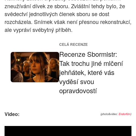
zneužívání dívek ze sboru. Zvláštní tehdy bylo, že
svědectví jednotlivých členek sboru se dost
rozcházela. Snímek však není přesnou rekonstrukcí,
ale vypráví svébytný příběh.
CELÁ RECENZE
Recenze Sbormistr:
Tak trochu jiné mlčení
jehňátek, které vás
vyděsí svou
opravdovostí
Video:
(photo&video:
Endorfilm
)