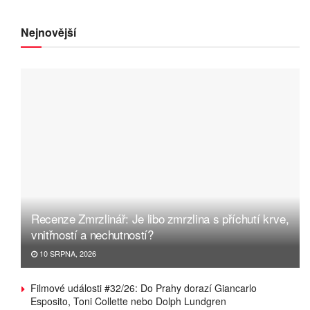
Nejnovější
Recenze Zmrzlinář: Je libo zmrzlina s příchutí krve,
vnitřností a nechutností?
10 SRPNA, 2026
Filmové události #32/26: Do Prahy dorazí Giancarlo
Esposito, Toni Collette nebo Dolph Lundgren