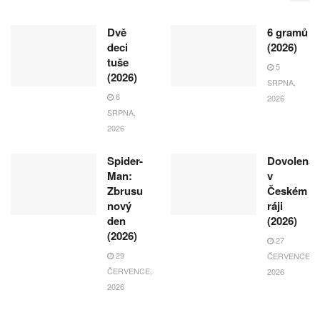
Dvě
6 gramů
deci
(2026)
tuše
5
(2026)
SRPNA,
6
2026
SRPNA,
2026
Spider-
Dovolená
Man:
v
Zbrusu
Českém
nový
ráji
den
(2026)
(2026)
27
29
ČERVENCE,
ČERVENCE,
2026
2026