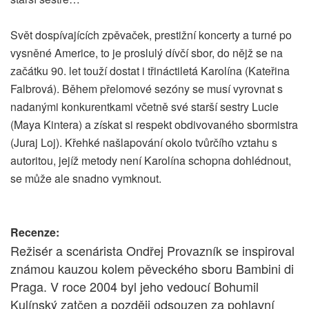
Svět dospívajících zpěvaček, prestižní koncerty a turné po
vysněné Americe, to je proslulý dívčí sbor, do nějž se na
začátku 90. let touží dostat i třináctiletá Karolína (Kateřina
Falbrová). Během přelomové sezóny se musí vyrovnat s
nadanými konkurentkami včetně své starší sestry Lucie
(Maya Kintera) a získat si respekt obdivovaného sbormistra
(Juraj Loj). Křehké našlapování okolo tvůrčího vztahu s
autoritou, jejíž metody není Karolína schopna dohlédnout,
se může ale snadno vymknout.
Recenze:
Režisér a scenárista Ondřej Provazník se inspiroval
známou kauzou kolem pěveckého sboru Bambini di
Praga. V roce 2004 byl jeho vedoucí Bohumil
Kulínský zatčen a později odsouzen za pohlavní