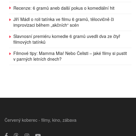
Recenze: 6 gramů aneb další pokus o komediální hit
Jiří Mádl o roli tatínka ve filmu 6 gramů, tělocvičně či
improvizaci během „akčních“ scén
Slavnosní premiéru komedie 6 gramů uvedli dva ze čtyř
filmových tatínků
Filmové tipy: Mamma Mia! Nebo Čelisti – jaké filmy si pustit
v parných letních dnech?
Červený koberec - filmy, kino, zábava