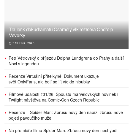
Trailer k dokudramatu Osamělý vlk režiséra Ondřeje
Veverky
5 SRPNA, 2026
Petr Větrovský o příjezdu Dolpha Lundgrena do Prahy a další
Noci s legendou
Recenze Virtuální přítelkyně: Dokument ukazuje
svět OnlyFans, ale bojí se jít víc do hloubky
Filmové události #31/26: Spoustu marvelovských novinek i
Twilight návštěva na Comic-Con Czech Republic
Recenze – Spider-Man: Zbrusu nový den nabízí zbrusu nové
pojetí pavoučího muže
Na premiéře filmu Spider-Man: Zbrusu nový den nechyběl