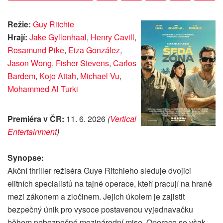
Režie:
Guy Ritchie
Hrají:
Jake Gyllenhaal
,
Henry Cavill
,
Rosamund Pike
,
Eiza González
,
Jason Wong
,
Fisher Stevens
,
Carlos
Bardem
,
Kojo Attah
,
Michael Vu
,
Mohammed Al Turki
Premiéra v ČR:
11. 6. 2026
(
Vertical
Entertainment
)
Synopse:
Akční thriller režiséra Guye Ritchieho sleduje dvojici
elitních specialistů na tajné operace, kteří pracují na hraně
mezi zákonem a zločinem. Jejich úkolem je zajistit
bezpečný únik pro vysoce postavenou vyjednavačku
během nebezpečné mezinárodní mise. Operace se však