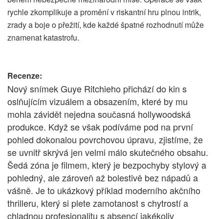
rychle zkomplikuje a promění v riskantní hru plnou intrik,
zrady a boje o přežití, kde každé špatné rozhodnutí může
znamenat katastrofu.
Recenze:
Nový snímek Guye Ritchieho přichází do kin s
oslňujícím vizuálem a obsazením, které by mu
mohla závidět nejedna současná hollywoodská
produkce. Když se však podíváme pod na první
pohled dokonalou povrchovou úpravu, zjistíme, že
se uvnitř skrývá jen velmi málo skutečného obsahu.
Šedá zóna je filmem, který je bezpochyby stylový a
pohledný, ale zároveň až bolestivě bez nápadů a
vášně. Je to ukázkový příklad moderního akčního
thrilleru, který si plete zamotanost s chytrostí a
chladnou profesionalitu s absencí jakékoliv