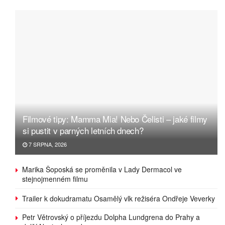
Filmové tipy: Mamma Mia! Nebo Čelisti – jaké filmy
si pustit v parných letních dnech?
7 SRPNA, 2026
Marika Šoposká se proměnila v Lady Dermacol ve
stejnojmenném filmu
Trailer k dokudramatu Osamělý vlk režiséra Ondřeje Veverky
Petr Větrovský o příjezdu Dolpha Lundgrena do Prahy a