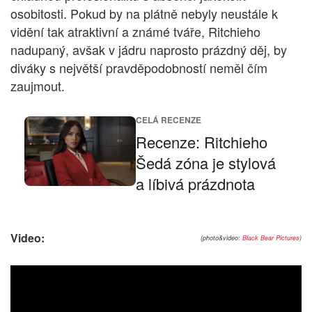
osobitosti. Pokud by na plátně nebyly neustále k
vidění tak atraktivní a známé tváře, Ritchieho
nadupaný, avšak v jádru naprosto prázdný děj, by
diváky s největší pravděpodobností neměl čím
zaujmout.
CELÁ RECENZE
Recenze: Ritchieho
Šedá zóna je stylová
a líbivá prázdnota
Video:
(photo&video:
Black Bear Pictures
)