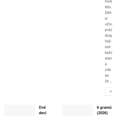
horké
léto.
Děti
si
užívají
prázdn
dospěl
řeší
své
každo
starost
a
zdá
se,
že...
POK
Dvě
6 gramů
deci
(2026)