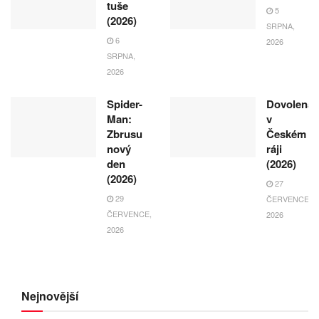
tuše
5
(2026)
SRPNA,
6
2026
SRPNA,
2026
Spider-
Dovolená
Man:
v
Zbrusu
Českém
nový
ráji
den
(2026)
(2026)
27
29
ČERVENCE,
ČERVENCE,
2026
2026
Nejnovější