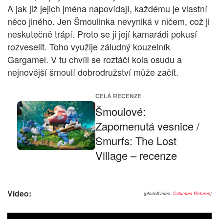
A jak již jejich jména napovídají, každému je vlastní
něco jiného. Jen Šmoulinka nevyniká v ničem, což ji
neskutečně trápí. Proto se ji její kamarádi pokusí
rozveselit. Toho využije záludný kouzelník
Gargamel. V tu chvíli se roztáčí kola osudu a
nejnovější šmoulí dobrodružství může začít.
CELÁ RECENZE
Šmoulové:
Zapomenutá vesnice /
Smurfs: The Lost
Village – recenze
Video:
(photo&video:
Columbia Pictures
)