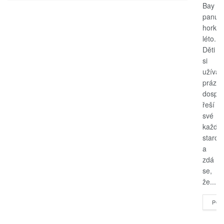
Bay
panuje
horké
léto.
Děti
si
užívají
prázdn
dospěl
řeší
své
každo
starost
a
zdá
se,
že...
POK