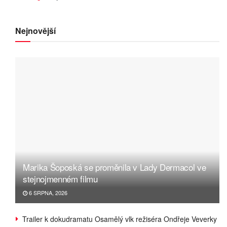
Nejnovější
Marika Šoposká se proměnila v Lady Dermacol ve
stejnojmenném filmu
6 SRPNA, 2026
Trailer k dokudramatu Osamělý vlk režiséra Ondřeje Veverky