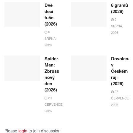
Dvě
6 gramů
deci
(2026)
tuše
5
(2026)
SRPNA,
6
2026
SRPNA,
2026
Spider-
Dovolená
Man:
v
Zbrusu
Českém
nový
ráji
den
(2026)
(2026)
27
29
ČERVENCE,
ČERVENCE,
2026
2026
Please
login
to join discussion