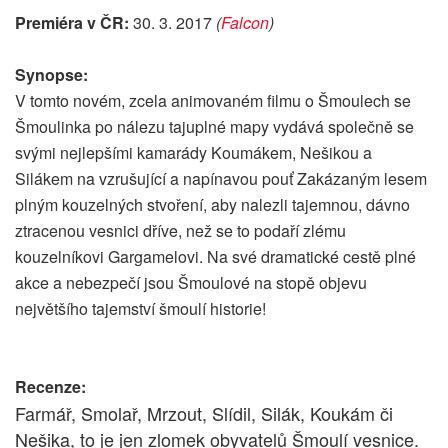
Premiéra v ČR:
30. 3. 2017
(
Falcon
)
Synopse:
V tomto novém, zcela animovaném filmu o Šmoulech se
Šmoulinka po nálezu tajuplné mapy vydává společně se
svými nejlepšími kamarády Koumákem, Nešikou a
Silákem na vzrušující a napínavou pouť Zakázaným lesem
plným kouzelných stvoření, aby nalezli tajemnou, dávno
ztracenou vesnici dříve, než se to podaří zlému
kouzelníkovi Gargamelovi. Na své dramatické cestě plné
akce a nebezpečí jsou Šmoulové na stopě objevu
největšího tajemství šmoulí historie!
Recenze:
Farmář, Smolař, Mrzout, Slídil, Silák, Koukám či
Nešika, to je jen zlomek obyvatelů Šmoulí vesnice.