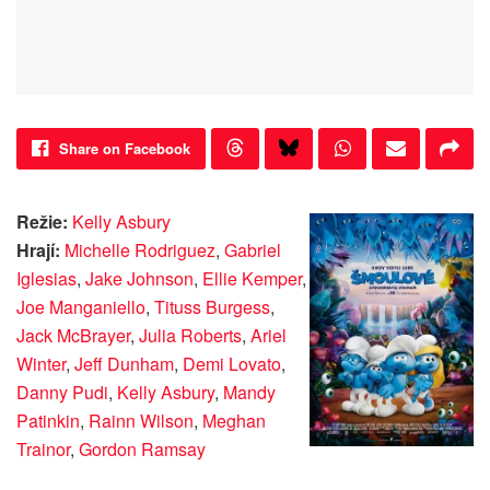
Share on Facebook
Režie:
Kelly Asbury
Hrají:
Michelle Rodriguez
,
Gabriel
Iglesias
,
Jake Johnson
,
Ellie Kemper
,
Joe Manganiello
,
Tituss Burgess
,
Jack McBrayer
,
Julia Roberts
,
Ariel
Winter
,
Jeff Dunham
,
Demi Lovato
,
Danny Pudi
,
Kelly Asbury
,
Mandy
Patinkin
,
Rainn Wilson
,
Meghan
Trainor
,
Gordon Ramsay