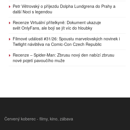
Petr Větrovský o příjezdu Dolpha Lundgrena do Prahy a
další Noci s legendou
Recenze Virtuální přítelkyně: Dokument ukazuje
svět OnlyFans, ale bojí se jít víc do hloubky
Filmové události #31/26: Spoustu marvelovských novinek i
Twilight návštěva na Comic-Con Czech Republic
Recenze – Spider-Man: Zbrusu nový den nabízí zbrusu
nové pojetí pavoučího muže
Červený koberec - filmy, kino, zábava