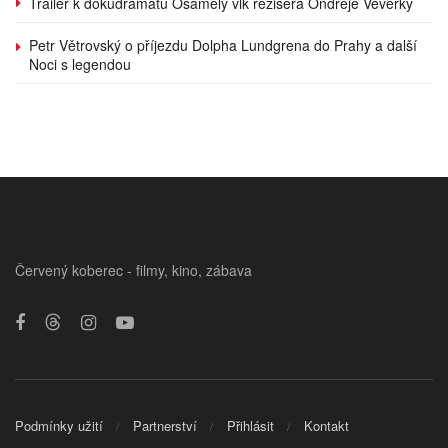
Trailer k dokudramatu Osamělý vlk režiséra Ondřeje Veverky
Petr Větrovský o příjezdu Dolpha Lundgrena do Prahy a další
Noci s legendou
Červený koberec - filmy, kino, zábava
Podmínky užití
Partnerství
Přihlásit
Kontakt