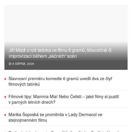
Jiří Mádl o roli tatínka ve filmu 6 gramů, tělocvičně či
improvizaci během „akčních“ scén
8 SRPNA, 2026
Slavnosní premiéru komedie 6 gramů uvedli dva ze čtyř
filmových tatínků
Filmové tipy: Mamma Mia! Nebo Čelisti – jaké filmy si pustit
v parných letních dnech?
Marika Šoposká se proměnila v Lady Dermacol ve
stejnojmenném filmu