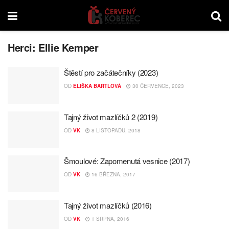
Herci:
Ellie Kemper
Štěstí pro začátečníky (2023)
OD
ELIŠKA BARTLOVÁ
30 ČERVENCE, 2023
Tajný život mazlíčků 2 (2019)
OD
VK
8 LISTOPADU, 2018
Šmoulové: Zapomenutá vesnice (2017)
OD
VK
16 BŘEZNA, 2017
Tajný život mazlíčků (2016)
OD
VK
1 SRPNA, 2016