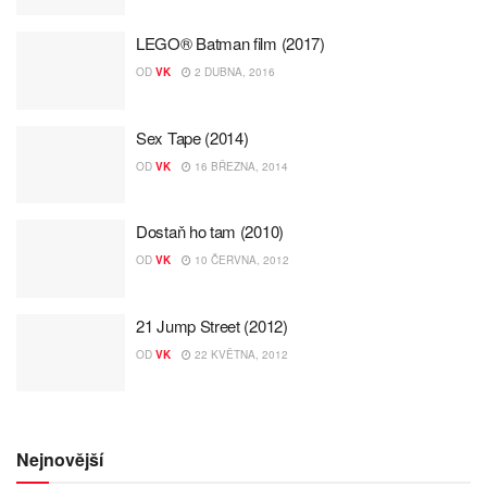
LEGO® Batman film (2017)
OD
VK
2 DUBNA, 2016
Sex Tape (2014)
OD
VK
16 BŘEZNA, 2014
Dostaň ho tam (2010)
OD
VK
10 ČERVNA, 2012
21 Jump Street (2012)
OD
VK
22 KVĚTNA, 2012
Nejnovější