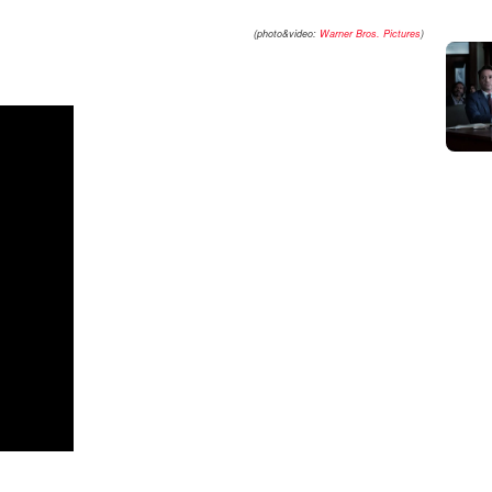
(photo&video:
Warner Bros. Pictures
)