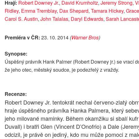
Hrají:
Robert Downey Jr.
,
David Krumholtz
,
Jeremy Strong
,
V
Ridley
,
Emma Tremblay
,
Dax Shepard
,
Tamara Hickey
,
Grace
Carol S. Austin
,
John Talalas
,
Daryl Edwards
,
Sarah Lancast
Premiéra v ČR:
23. 10. 2014
(
Warner Bros
)
Synopse:
Úspěšný právník Hank Palmer (Robert Downey jr.) se vrací d
že jeho otec, městský soudce, je podezřelý z vraždy.
Recenze:
Robert Downey Jr. tentokrát nechal červeno-zlatý obr
hraje úspěšného právníka Hanka Palmera, který sebe
jeho milované maminky. Během okamžiku si sbalí kufr a
Duvall) i bratři Glen (Vincent D’Onofrio) a Dale (Jerem
odcizil, je právě on jediný, kdo mu může pomoci z malé