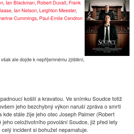
on
,
Ian Blackman
,
Robert Duvall
,
Frank
Haase
,
Ian Nelson
,
Leighton Meester
,
herine Cummings
,
Paul-Emile Cendron
však ale dojde k nepříjemnému zjištění,
padnoucí košilí a kravatou. Ve snímku Soudce totiž
všem jeho bezchybný výkon naruší zpráva o smrti
 kde stále žije jeho otec Joseph Palmer (Robert
 jeho celoživotního povolání Soudce, již před lety
e celý incident si bohužel nepamatuje.