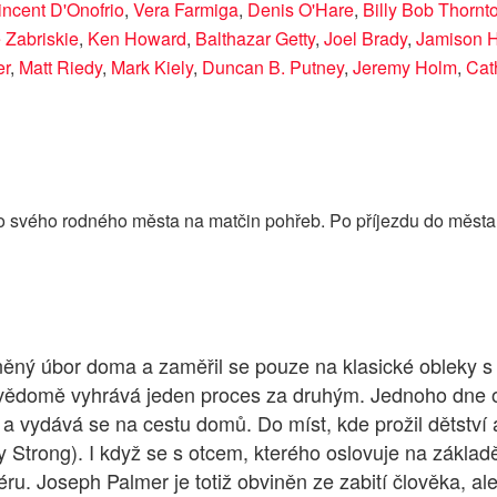
incent D'Onofrio
,
Vera Farmiga
,
Denis O'Hare
,
Billy Bob Thornt
 Zabriskie
,
Ken Howard
,
Balthazar Getty
,
Joel Brady
,
Jamison 
er
,
Matt Riedy
,
Mark Kiely
,
Duncan B. Putney
,
Jeremy Holm
,
Cat
o svého rodného města na matčin pohřeb. Po příjezdu do města 
něný úbor doma a zaměřil se pouze na klasické obleky s 
vědomě vyhrává jeden proces za druhým. Jednoho dne o
 vydává se na cestu domů. Do míst, kde prožil dětství a
y Strong). I když se s otcem, kterého oslovuje na základě
ru. Joseph Palmer je totiž obviněn ze zabití člověka, al