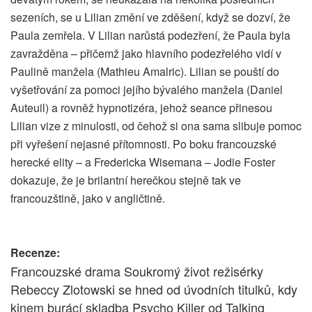
sezeních, se u Lilian změní ve zděšení, když se dozví, že
Paula zemřela. V Lilian narůstá podezření, že Paula byla
zavražděna – přičemž jako hlavního podezřelého vidí v
Paulině manžela (Mathieu Amalric). Lilian se pouští do
vyšetřování za pomoci jejího bývalého manžela (Daniel
Auteuil) a rovněž hypnotizéra, jehož seance přinesou
Lilian vize z minulosti, od čehož si ona sama slibuje pomoc
při vyřešení nejasné přítomnosti. Po boku francouzské
herecké elity – a Fredericka Wisemana – Jodie Foster
dokazuje, že je brilantní herečkou stejně tak ve
francouzštině, jako v angličtině.
Recenze:
Francouzské drama Soukromý život režisérky
Rebeccy Zlotowski se hned od úvodních titulků, kdy
kinem burácí skladba Psycho Killer od Talking