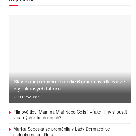
Slavnosní premiéru komedie 6 gramů uvedli dva ze
čtyř filmových tatínků
7 SRPNA, 2026
Filmové tipy: Mamma Mia! Nebo Čelisti – jaké filmy si pustit
v parných letních dnech?
Marika Šoposká se proměnila v Lady Dermacol ve
stejnojmenném filmu