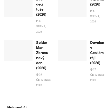
deci
(2026)
tuše
5
(2026)
SRPNA,
6
2026
SRPNA,
2026
Spider-
Dovolená
Man:
v
Zbrusu
Českém
nový
ráji
den
(2026)
(2026)
27
29
ČERVENCE,
ČERVENCE,
2026
2026
Nejnovější