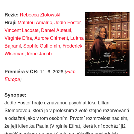
Režie:
Rebecca Zlotowski
Hrají:
Mathieu Amalric
,
Jodie Foster
,
Vincent Lacoste
,
Daniel Auteuil
,
Virginie Efira
,
Aurore Clément
,
Luàna
Bajrami
,
Sophie Guillemin
,
Frederick
Wiseman
,
Irène Jacob
Premiéra v ČR:
11. 6. 2026
(
Film
Europe
)
Synopse:
Jodie Foster hraje uznávanou psychiatričku Lilian
Steinerovou, která je v profesním životě stejně rezervovaná
a odtažitá jako v tom osobním. Prvotní rozmrzelost nad tím,
že její klientka Paula (Virginie Efira), která k ní dochází již
devátým rokem, se neukázala na několika posledních