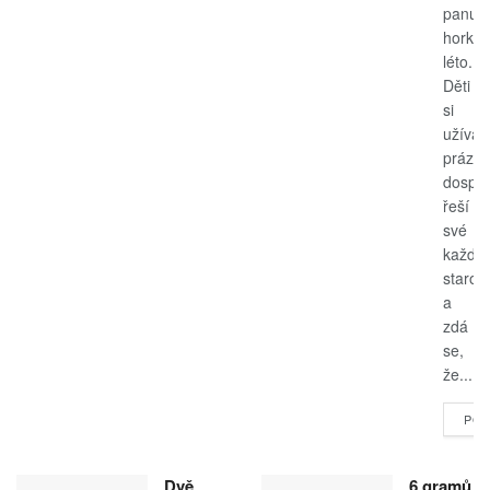
panuje
horké
léto.
Děti
si
užívají
prázdn
dospěl
řeší
své
každo
starost
a
zdá
se,
že...
POK
Dvě
6 gramů