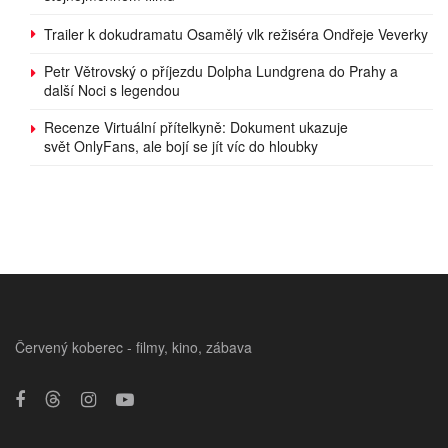
Trailer k dokudramatu Osamělý vlk režiséra Ondřeje Veverky
Petr Větrovský o příjezdu Dolpha Lundgrena do Prahy a
další Noci s legendou
Recenze Virtuální přítelkyně: Dokument ukazuje
svět OnlyFans, ale bojí se jít víc do hloubky
Červený koberec - filmy, kino, zábava