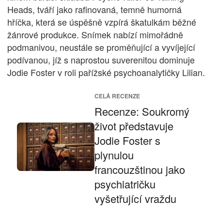
Heads, tváří jako rafinovaná, temně humorná
hříčka, která se úspěšně vzpírá škatulkám běžné
žánrové produkce. Snímek nabízí mimořádně
podmanivou, neustále se proměňující a vyvíjející
podívanou, jíž s naprostou suverenitou dominuje
Jodie Foster v roli pařížské psychoanalytičky Lilian.
CELÁ RECENZE
Recenze: Soukromý
život představuje
Jodie Foster s
plynulou
francouzštinou jako
psychiatričku
vyšetřující vraždu