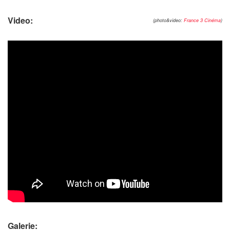
Video:
(photo&video:
France 3 Cinéma
)
Galerie: