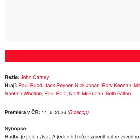
Režie:
John Carney
Hrají:
Paul Rudd
,
Jack Reynor
,
Nick Jonas
,
Rory Keenan
,
Ma
Naoimh Whelton
,
Paul Reid
,
Keith McErlean
,
Beth Fallon
Premiéra v ČR:
11. 6. 2026
(
Bioscop
)
Synopse:
Hudba je jejich život. A jeden hit může změnit úplně všechn