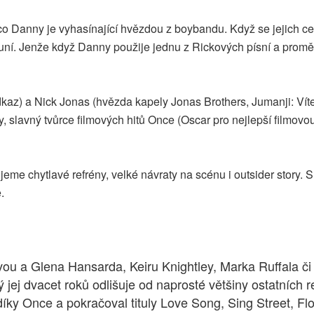
co Danny je vyhasínající hvězdou z boybandu. Když se jejich ce
ní. Jenže když Danny použije jednu z Rickových písní a promění 
az) a Nick Jonas (hvězda kapely Jonas Brothers, Jumanji: Vítejt
slavný tvůrce filmových hitů Once (Oscar pro nejlepší filmovou
eme chytlavé refrény, velké návraty na scénu i outsider story. S
.
 a Glena Hansarda, Keiru Knightley, Marka Ruffala či Pa
 jej dvacet roků odlišuje od naprosté většiny ostatních r
íky Once a pokračoval tituly Love Song, Sing Street, Fl