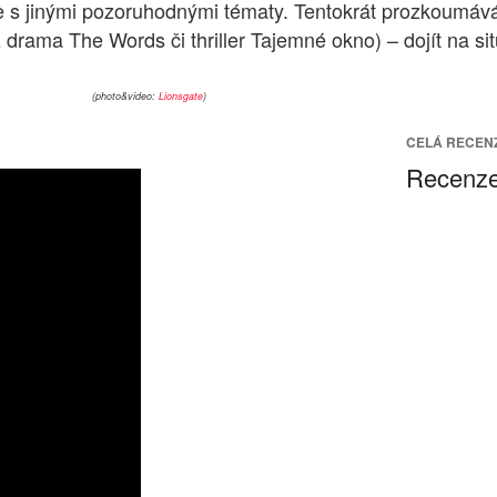
je s jinými pozoruhodnými tématy. Tentokrát prozkoumává
z drama The Words či thriller Tajemné okno) – dojít na 
(photo&video:
Lionsgate
)
CELÁ RECEN
Recenze: