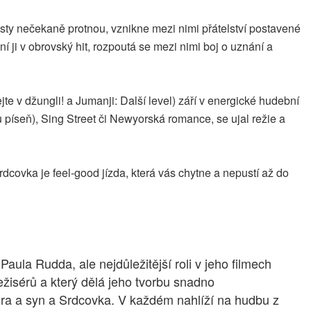
sty nečekaně protnou, vznikne mezi nimi přátelství postavené
ji v obrovský hit, rozpoutá se mezi nimi boj o uznání a
e v džungli! a Jumanji: Další level) září v energické hudební
 píseň), Sing Street či Newyorská romance, se ujal režie a
rdcovka je feel-good jízda, která vás chytne a nepustí až do
ula Rudda, ale nejdůležitější roli v jeho filmech
ežisérů a který dělá jeho tvorbu snadno
ora a syn a Srdcovka. V každém nahlíží na hudbu z