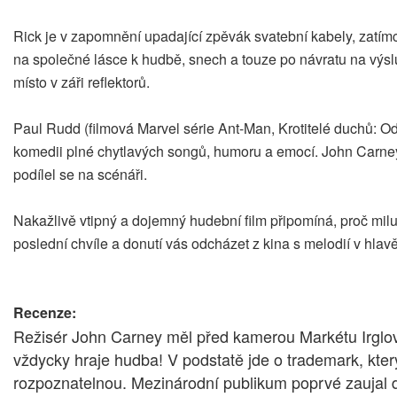
Rick je v zapomnění upadající zpěvák svatební kabely, zatím
na společné lásce k hudbě, snech a touze po návratu na výslu
místo v záři reflektorů.
Paul Rudd (filmová Marvel série Ant-Man, Krotitelé duchů: Odk
komedii plné chytlavých songů, humoru a emocí. John Carney, 
podílel se na scénáři.
Nakažlivě vtipný a dojemný hudební film připomíná, proč miluj
poslední chvíle a donutí vás odcházet z kina s melodií v hlavě
Recenze:
Režisér John Carney měl před kamerou Markétu Irglovou
vždycky hraje hudba! V podstatě jde o trademark, který
rozpoznatelnou. Mezinárodní publikum poprvé zaujal d