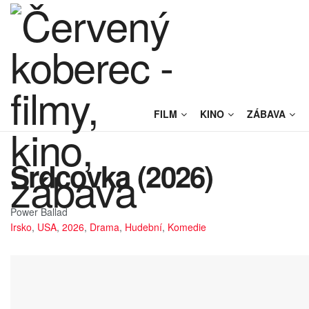
FILM
KINO
ZÁBAVA
Srdcovka (2026)
Power Ballad
Irsko
,
USA
,
2026
,
Drama
,
Hudební
,
Komedie