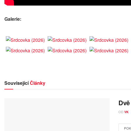
Galerie:
Související
Články
Dvě 
OD
VK
POK