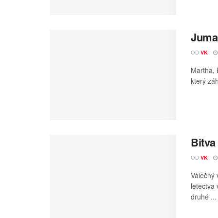
Juman
OD
VK
Martha, 
který záh
Bitva
OD
VK
Válečný 
letectva
druhé ...