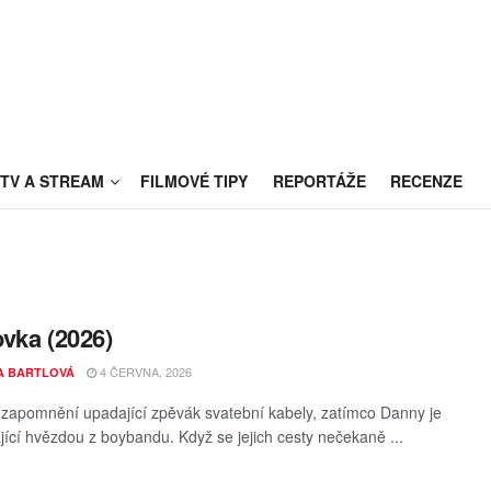
TV A STREAM
FILMOVÉ TIPY
REPORTÁŽE
RECENZE
vka (2026)
4 ČERVNA, 2026
A BARTLOVÁ
v zapomnění upadající zpěvák svatební kabely, zatímco Danny je
jící hvězdou z boybandu. Když se jejich cesty nečekaně ...