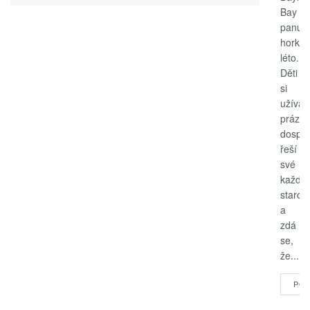
Bay
panuje
horké
léto.
Děti
si
užívají
prázdn
dospěl
řeší
své
každo
starost
a
zdá
se,
že...
POK