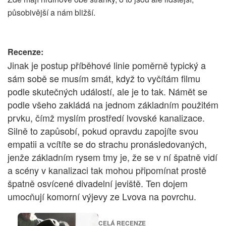
působivější a nám bližší.
Recenze:
Jinak je postup příběhové linie poměrně typický a
sám sobě se musím smát, když to vyčítám filmu
podle skutečných událostí, ale je to tak. Námět se
podle všeho zakládá na jednom základním použitém
prvku, čímž myslím prostředí lvovské kanalizace.
Silně to zapůsobí, pokud opravdu zapojíte svou
empatii a vcítíte se do strachu pronásledovaných,
jenže základním rysem tmy je, že se v ní špatně vidí
a scény v kanalizaci tak mohou připomínat prostě
špatně osvícené divadelní jeviště. Ten dojem
umocňují komorní výjevy ze Lvova na povrchu.
CELÁ RECENZE