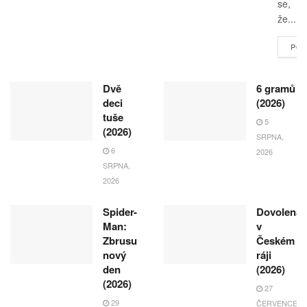
se,
že...
POK
Dvě
6 gramů
deci
(2026)
tuše
5
(2026)
SRPNA,
6
2026
SRPNA,
2026
Spider-
Dovolená
Man:
v
Zbrusu
Českém
nový
ráji
den
(2026)
(2026)
27
29
ČERVENCE,