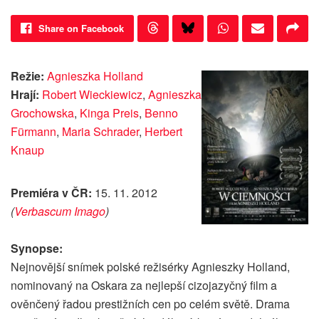
Share on Facebook
Režie:
Agnieszka Holland
Hrají:
Robert Wieckiewicz
,
Agnieszka
Grochowska
,
Kinga Preis
,
Benno
Fürmann
,
Maria Schrader
,
Herbert
Knaup
Premiéra v ČR:
15. 11. 2012
(
Verbascum Imago
)
Synopse:
Nejnovější snímek polské režisérky Agnieszky Holland,
nominovaný na Oskara za nejlepší cizojazyčný film a
ověnčený řadou prestižních cen po celém světě. Drama