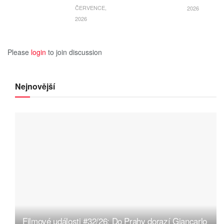
ČERVENCE,
2026
2026
Please
login
to join discussion
Nejnovější
Filmové události #32/26: Do Prahy dorazí Giancarlo