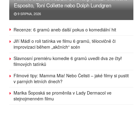
Esposito, Toni Collette nebo Dolph Lundgren
9 SRPNA, 2026
Recenze: 6 gramů aneb další pokus o komediální hit
Jiří Mádl o roli tatínka ve filmu 6 gramů, tělocvičně či
improvizaci během „akčních“ scén
Slavnosní premiéru komedie 6 gramů uvedli dva ze čtyř
filmových tatínků
Filmové tipy: Mamma Mia! Nebo Čelisti – jaké filmy si pustit
v parných letních dnech?
Marika Šoposká se proměnila v Lady Dermacol ve
stejnojmenném filmu