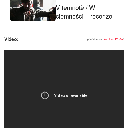
V temnotě / W
ciemności – recenze
Video:
(photo&video:
The Film Works
)