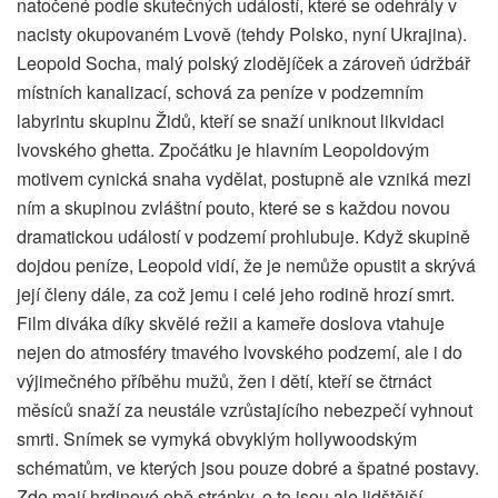
natočené podle skutečných událostí, které se odehrály v
nacisty okupovaném Lvově (tehdy Polsko, nyní Ukrajina).
Leopold Socha, malý polský zlodějíček a zároveň údržbář
místních kanalizací, schová za peníze v podzemním
labyrintu skupinu Židů, kteří se snaží uniknout likvidaci
lvovského ghetta. Zpočátku je hlavním Leopoldovým
motivem cynická snaha vydělat, postupně ale vzniká mezi
ním a skupinou zvláštní pouto, které se s každou novou
dramatickou událostí v podzemí prohlubuje. Když skupině
dojdou peníze, Leopold vidí, že je nemůže opustit a skrývá
její členy dále, za což jemu i celé jeho rodině hrozí smrt.
Film diváka díky skvělé režii a kameře doslova vtahuje
nejen do atmosféry tmavého lvovského podzemí, ale i do
výjimečného příběhu mužů, žen i dětí, kteří se čtrnáct
měsíců snaží za neustále vzrůstajícího nebezpečí vyhnout
smrti. Snímek se vymyká obvyklým hollywoodským
schématům, ve kterých jsou pouze dobré a špatné postavy.
Zde mají hrdinové obě stránky, o to jsou ale lidštější,