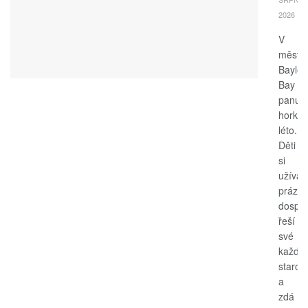
2026
V
měste
Bayle
Bay
panuje
horké
léto.
Děti
si
užívají
prázdn
dospěl
řeší
své
každo
starost
a
zdá