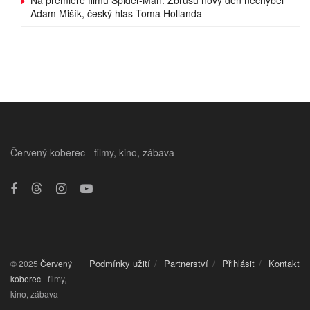
Na premiéře filmu Spider-Man: Zbrusu nový den nechyběl
Adam Mišík, český hlas Toma Hollanda
Červený koberec - filmy, kino, zábava
Podmínky užití
Partnerství
Přihlásit
Kontakt
© 2025
Červený
koberec
- filmy,
kino, zábava