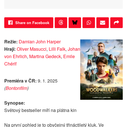
Share on Facebook
Režie:
Damian John Harper
Hrají:
Oliver Masucci
,
Lilli Falk
,
Johan
von Ehrlich
,
Martina Gedeck
,
Emile
Chérif
Premiéra v ČR:
9. 1. 2025
(
Bontonfilm
)
Synopse:
Světový bestseller míří na plátna kin
Na první pohled je to obyčejný třináctiletý kluk. Ve