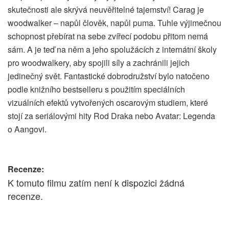
skutečnosti ale skrývá neuvěřitelné tajemství! Carag je
woodwalker – napůl člověk, napůl puma. Tuhle výjimečnou
schopnost přebírat na sebe zvířecí podobu přitom nemá
sám. A je teď na něm a jeho spolužácích z internátní školy
pro woodwalkery, aby spojili síly a zachránili jejich
jedinečný svět. Fantastické dobrodružství bylo natočeno
podle knižního bestselleru s použitím speciálních
vizuálních efektů vytvořených oscarovým studiem, které
stojí za seriálovými hity Rod Draka nebo Avatar: Legenda
o Aangovi.
Recenze:
K tomuto filmu zatím není k dispozici žádná
recenze.