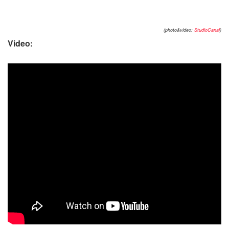
(photo&video:
StudioCanal
)
Video: