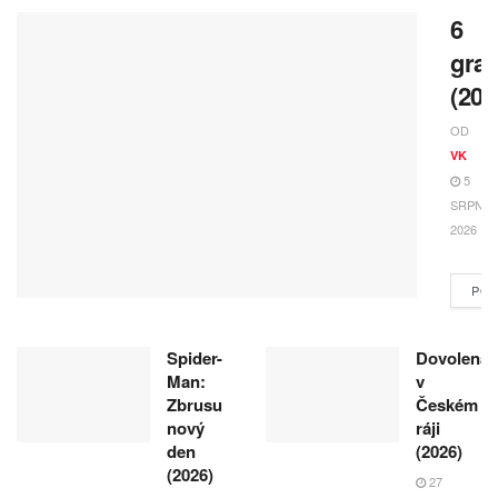
6
gra
(202
OD
VK
5
SRPNA,
2026
POK
Spider-
Dovolená
Man:
v
Zbrusu
Českém
nový
ráji
den
(2026)
(2026)
27