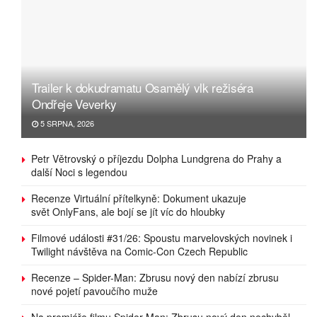
Trailer k dokudramatu Osamělý vlk režiséra
Ondřeje Veverky
5 SRPNA, 2026
Petr Větrovský o příjezdu Dolpha Lundgrena do Prahy a
další Noci s legendou
Recenze Virtuální přítelkyně: Dokument ukazuje
svět OnlyFans, ale bojí se jít víc do hloubky
Filmové události #31/26: Spoustu marvelovských novinek i
Twilight návštěva na Comic-Con Czech Republic
Recenze – Spider-Man: Zbrusu nový den nabízí zbrusu
nové pojetí pavoučího muže