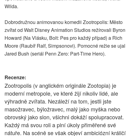
Wilda.
Dobrodružnou animovanou komedii Zootropolis: Město
zvířat od Walt Disney Animation Studios režírovali Byron
Howard (Na Vlásku, Bolt: Pes pro každý případ) a Rich
Moore (Raubíř Ralf, Simpsonovi). Pomocné režie se ujal
Jared Bush (seriál Penn Zero: Part-Time Hero).
Recenze:
Zootropolis (v anglickém originále Zootopia) je
moderní metropole, ve které žijí nikoliv lidé, ale
výhradně zvířata. Nezáleží na tom, jestli jste
masožravec, býložravec, malý jako myška nebo
obrovský jako slon, všichni dokáží spolupracovat.
Každý má svou roli a plní úkoly přiměřené své
nátuře. Na scéně se však objeví ambiciózní králičí