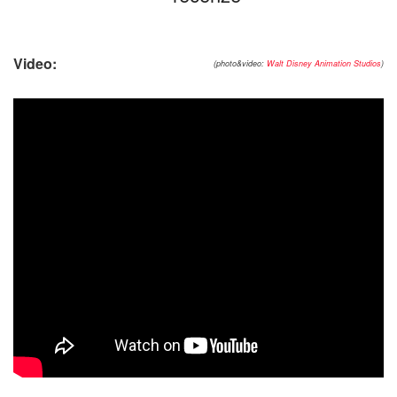
Video:
(photo&video:
Walt Disney Animation Studios
)