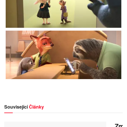
Související
Články
Zmrz