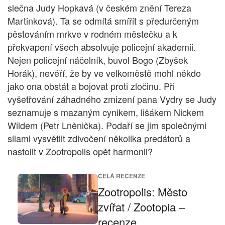
slečna Judy Hopkavá (v českém znění Tereza
Martinková). Ta se odmítá smířit s předurčeným
pěstováním mrkve v rodném městečku a k
překvapení všech absolvuje policejní akademii.
Nejen policejní náčelník, buvol Bogo (Zbyšek
Horák), nevěří, že by ve velkoměstě mohl někdo
jako ona obstát a bojovat proti zločinu. Při
vyšetřování záhadného zmizení pana Vydry se Judy
seznamuje s mazaným cynikem, lišákem Nickem
Wildem (Petr Lněnička). Podaří se jim společnými
silami vysvětlit zdivočení několika predátorů a
nastolit v Zootropolis opět harmonii?
CELÁ RECENZE
Zootropolis: Město
zvířat / Zootopia –
recenze