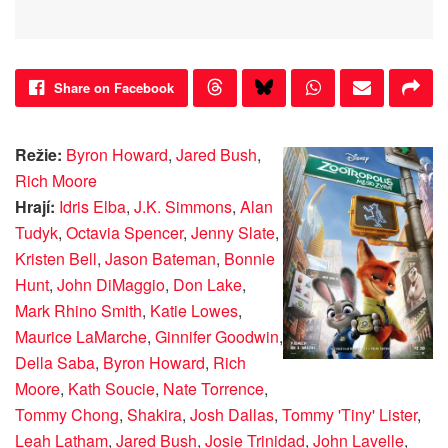
Share on Facebook
Režie:
Byron Howard
,
Jared Bush
,
Rich Moore
Hrají:
Idris Elba
,
J.K. Simmons
,
Alan
Tudyk
,
Octavia Spencer
,
Jenny Slate
,
Kristen Bell
,
Jason Bateman
,
Bonnie
Hunt
,
John DiMaggio
,
Don Lake
,
Mark Rhino Smith
,
Katie Lowes
,
Maurice LaMarche
,
Ginnifer Goodwin
,
Della Saba
,
Byron Howard
,
Rich
Moore
,
Kath Soucie
,
Nate Torrence
,
Tommy Chong
,
Shakira
,
Josh Dallas
,
Tommy 'Tiny' Lister
,
Leah Latham
,
Jared Bush
,
Josie Trinidad
,
John Lavelle
,