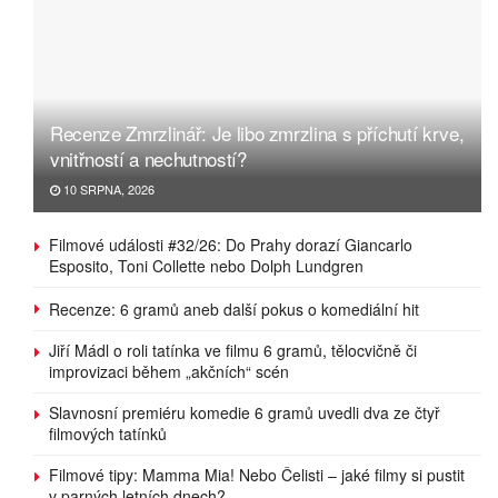
Recenze Zmrzlinář: Je libo zmrzlina s příchutí krve,
vnitřností a nechutností?
10 SRPNA, 2026
Filmové události #32/26: Do Prahy dorazí Giancarlo
Esposito, Toni Collette nebo Dolph Lundgren
Recenze: 6 gramů aneb další pokus o komediální hit
Jiří Mádl o roli tatínka ve filmu 6 gramů, tělocvičně či
improvizaci během „akčních“ scén
Slavnosní premiéru komedie 6 gramů uvedli dva ze čtyř
filmových tatínků
Filmové tipy: Mamma Mia! Nebo Čelisti – jaké filmy si pustit
v parných letních dnech?