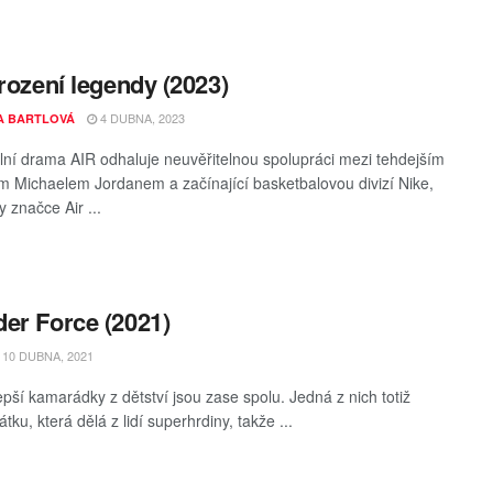
Zrození legendy (2023)
4 DUBNA, 2023
A BARTLOVÁ
ní drama AIR odhaluje neuvěřitelnou spolupráci mezi tehdejším
 Michaelem Jordanem a začínající basketbalovou divizí Nike,
y značce Air ...
er Force (2021)
10 DUBNA, 2021
epší kamarádky z dětství jsou zase spolu. Jedná z nich totiž
látku, která dělá z lidí superhrdiny, takže ...