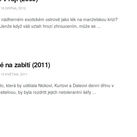
16 SRPNA, 2012
 nádherném exotickém ostrově jako lék na manželskou krizi?
 Jenže když váš vztah hrozí zhroucením, může se ...
é na zabití (2011)
15 KVĚTNA, 2011
c, která by udělala Nickovi, Kurtovi a Daleovi denní dřinu v
sitelnou, by byla rozdrtit jejich netolerantní šéfy ...