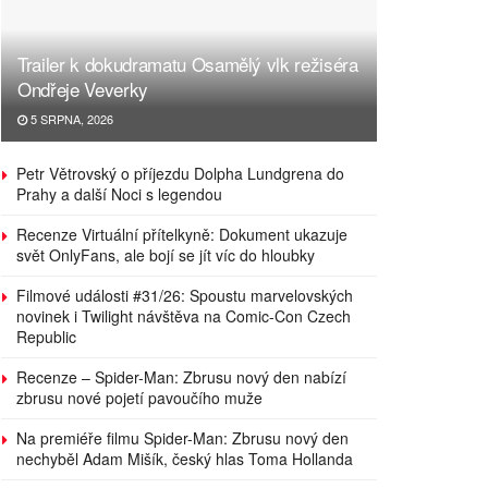
Trailer k dokudramatu Osamělý vlk režiséra
Ondřeje Veverky
5 SRPNA, 2026
Petr Větrovský o příjezdu Dolpha Lundgrena do
Prahy a další Noci s legendou
Recenze Virtuální přítelkyně: Dokument ukazuje
svět OnlyFans, ale bojí se jít víc do hloubky
Filmové události #31/26: Spoustu marvelovských
novinek i Twilight návštěva na Comic-Con Czech
Republic
Recenze – Spider-Man: Zbrusu nový den nabízí
zbrusu nové pojetí pavoučího muže
Na premiéře filmu Spider-Man: Zbrusu nový den
nechyběl Adam Mišík, český hlas Toma Hollanda