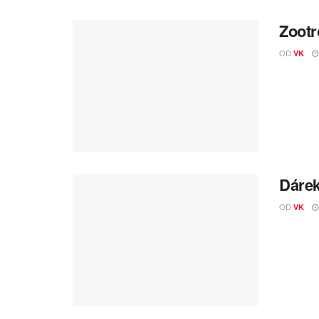
Zootr
OD
VK
Dárek
OD
VK