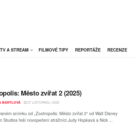
TV A STREAM
FILMOVÉ TIPY
REPORTÁŽE
RECENZE
opolis: Město zvířat 2 (2025)
27 LISTOPADU, 2025
A BARTLOVÁ
aném snímku od „Zootropolis: Město zvířat 2“ od Walt Disney
n Studios řeší novopečení strážníci Judy Hopkavá a Nick ...