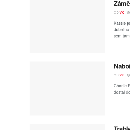
Záměn
OD
VK
Kassie j
dobrého 
sem tam 
Naboř
OD
VK
Charlie B
dostal do
Trable