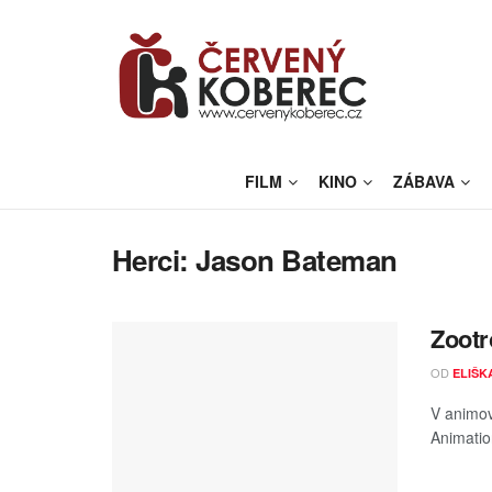
FILM
KINO
ZÁBAVA
Herci:
Jason Bateman
Zootr
OD
ELIŠK
V animov
Animatio