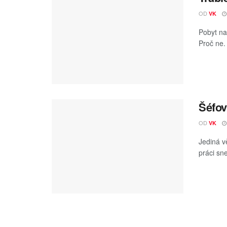
OD
VK
Pobyt na
Proč ne.
Šéfov
OD
VK
Jediná vě
práci sne