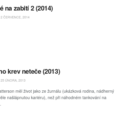
é na zabití 2 (2014)
2 ČERVENCE, 2014
ího krev neteče (2013)
25 ÚNORA, 2013
tterson měl život jako ze žurnálu (ukázková rodina, nádherný
ěle našlápnutou kariéru), než při náhodném tankování na
.