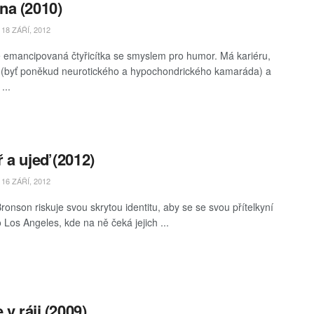
a (2010)
18 ZÁŘÍ, 2012
e emancipovaná čtyřicítka se smyslem pro humor. Má kariéru,
(byť poněkud neurotického a hypochondrického kamaráda) a
...
 a ujeď (2012)
16 ZÁŘÍ, 2012
ronson riskuje svou skrytou identitu, aby se se svou přítelkyní
 Los Angeles, kde na ně čeká jejich ...
 v ráji (2009)