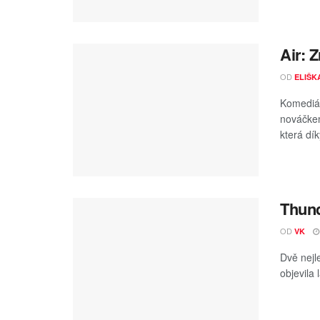
Air: 
OD
ELIŠK
Komediál
nováčkem
která dík
Thund
OD
VK
Dvě nejl
objevila 