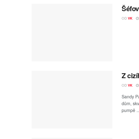
Šéfov
OD
VK
Z ciz
OD
VK
Sandy Pa
dům, skv
pumpě ..