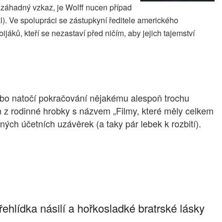
 záhadný vzkaz, je Wolff nucen případ
al). Ve spolupráci se zástupkyní ředitele amerického
jáků, kteří se nezastaví před ničím, aby jejich tajemství
ebo natočí pokračování nějakému alespoň trochu
ven z rodinné hrobky s názvem „Filmy, které měly celkem
ých účetních uzávěrek (a taky pár lebek k rozbití).
ehlídka násilí a hořkosladké bratrské lásky