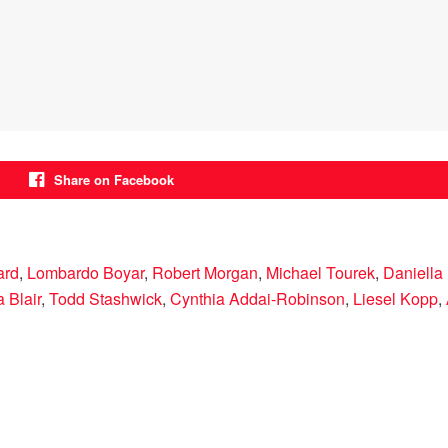
Share on Facebook
ard
,
Lombardo Boyar
,
Robert Morgan
,
Michael Tourek
,
Daniella
 Blair
,
Todd Stashwick
,
Cynthia Addai-Robinson
,
Liesel Kopp
,