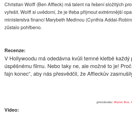
Christian Wolff (Ben Affleck) má talent na řešení složitých 
vyřešit. Wolff si uvědomí, že je třeba přijmout extrémnější op
ministerstva financí Marybeth Medinou (Cynthia Addai-Robinson)
zůstalo pohřbeno.
Recenze:
V Hollywoodu má odedávna kvůli temné kletbě každý p
úspěšnému filmu. Nebo taky ne, ale možné to je! Proč b
fajn konec“, aby nás přesvědčil, že Affleckův zasmuši
(photo&video:
Warner Bros. 
Video: