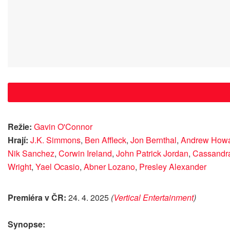
Režie:
Gavin O'Connor
Hrají:
J.K. Simmons
,
Ben Affleck
,
Jon Bernthal
,
Andrew How
Nik Sanchez
,
Corwin Ireland
,
John Patrick Jordan
,
Cassandra
Wright
,
Yael Ocasio
,
Abner Lozano
,
Presley Alexander
Premiéra v ČR:
24. 4. 2025
(
Vertical Entertainment
)
Synopse: