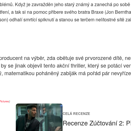
problémů. Když je zavražděn jeho starý známý a zanechá po sobě
atření, a tak si na pomoc přibere svého bratra Braxe (Jon Bernth
 odhalí smrtící spiknutí a stanou se terčem nelítostné sítě zabi
roducent na výběr, zda obětuje své prvorozené dítě, n
y se jinak objevil tento akční thriller, který se potácí 
lý, matematikou poháněný zabiják má pořád pár nevyřízen
Pictures
)
CELÁ RECENZE
Recenze Zúčtování 2: Př