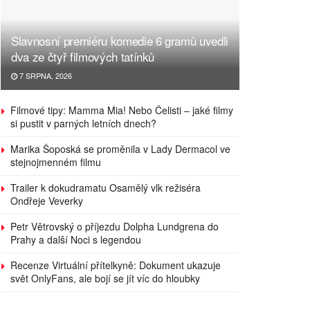
Slavnosní premiéru komedie 6 gramů uvedli
dva ze čtyř filmových tatínků
7 SRPNA, 2026
Filmové tipy: Mamma Mia! Nebo Čelisti – jaké filmy
si pustit v parných letních dnech?
Marika Šoposká se proměnila v Lady Dermacol ve
stejnojmenném filmu
Trailer k dokudramatu Osamělý vlk režiséra
Ondřeje Veverky
Petr Větrovský o příjezdu Dolpha Lundgrena do
Prahy a další Noci s legendou
Recenze Virtuální přítelkyně: Dokument ukazuje
svět OnlyFans, ale bojí se jít víc do hloubky