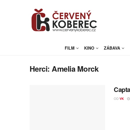
FILM
KINO
ZÁBAVA
Herci:
Amelia Morck
Capta
OD
VK