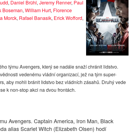
Rudd
,
Daniel Brühl
,
Jeremy Renner
,
Paul
k Boseman
,
William Hurt
,
Florence
a Morck
,
Rafael Banasik
,
Erick Wofford
,
o týmu Avengers, který se nadále snaží chránit lidstvo.
povědnosti vedenému vládní organizací, jež na tým super-
rs, aby mohli bránit lidstvo bez vládních zásahů. Druhý vede
se k non-stop akci na dvou frontách.
 týmu Avengers. Captain America, Iron Man, Black
da alias Scarlet Witch (Elizabeth Olsen) hodí