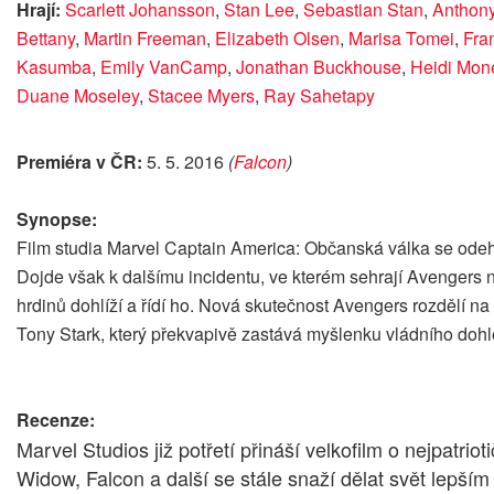
Hrají:
Scarlett Johansson
,
Stan Lee
,
Sebastian Stan
,
Anthon
Bettany
,
Martin Freeman
,
Elizabeth Olsen
,
Marisa Tomei
,
Fran
Kasumba
,
Emily VanCamp
,
Jonathan Buckhouse
,
Heidi Mon
Duane Moseley
,
Stacee Myers
,
Ray Sahetapy
Premiéra v ČR:
5. 5. 2016
(
Falcon
)
Synopse:
Film studia Marvel Captain America: Občanská válka se odeh
Dojde však k dalšímu incidentu, ve kterém sehrají Avengers n
hrdinů dohlíží a řídí ho. Nová skutečnost Avengers rozdělí n
Tony Stark, který překvapivě zastává myšlenku vládního dohle
Recenze:
Marvel Studios již potřetí přináší velkofilm o nejpatr
Widow, Falcon a další se stále snaží dělat svět lepší