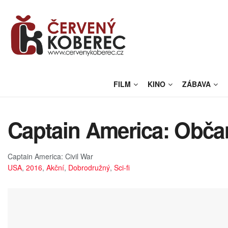
FILM
KINO
ZÁBAVA
Captain America: Občan
Captain America: Civil War
USA
,
2016
,
Akční
,
Dobrodružný
,
Sci-fi