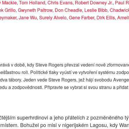
y Mackie
,
Tom Holland
,
Chris Evans
,
Robert Downey Jr.
,
Paul 
k Grillo
,
Gwyneth Paltrow
,
Don Cheadle
,
Leslie Bibb
,
Chadwic
eymaker
,
Jane Wu
,
Surely Alvelo
,
Gene Farber
,
Dirk Ellis
,
Ameli
rává v době, kdy Steve Rogers převzal vedení nově zformovanéh
ešťastnou roli. Politické tlaky vyústí ve vytvoření systému zod
a dva tábory. Jeden vede Steve Rogers, jež hájí svobodu Avenge
du a zodpovědnosti. Připravte se vybrat si svou stranu a přidat 
iotičtějším superhrdinovi a jeho přátelích z pozměněného
m místem. Bohužel po misi v nigerijském Lagosu, kdy Wan