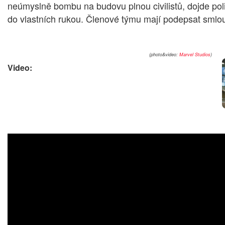
neúmyslně bombu na budovu plnou civilistů, dojde poli
do vlastních rukou. Členové týmu mají podepsat smlo
(photo&video:
Marvel Studios
)
Video: