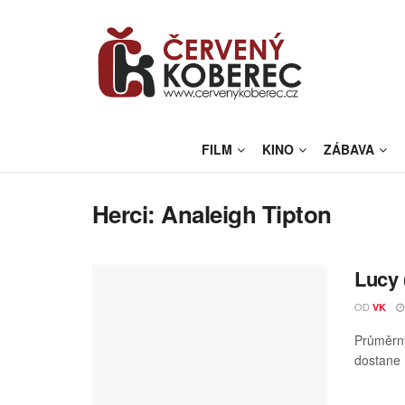
FILM
KINO
ZÁBAVA
Herci:
Analeigh Tipton
Lucy 
OD
VK
Průměrný
dostane