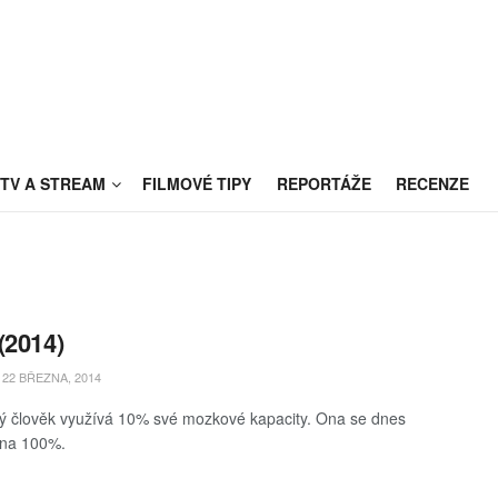
TV A STREAM
FILMOVÉ TIPY
REPORTÁŽE
RECENZE
(2014)
22 BŘEZNA, 2014
 člověk využívá 10% své mozkové kapacity. Ona se dnes
 na 100%.