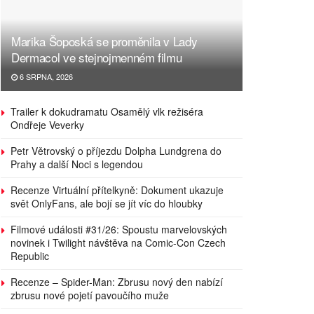
Marika Šoposká se proměnila v Lady
Dermacol ve stejnojmenném filmu
6 SRPNA, 2026
Trailer k dokudramatu Osamělý vlk režiséra
Ondřeje Veverky
Petr Větrovský o příjezdu Dolpha Lundgrena do
Prahy a další Noci s legendou
Recenze Virtuální přítelkyně: Dokument ukazuje
svět OnlyFans, ale bojí se jít víc do hloubky
Filmové události #31/26: Spoustu marvelovských
novinek i Twilight návštěva na Comic-Con Czech
Republic
Recenze – Spider-Man: Zbrusu nový den nabízí
zbrusu nové pojetí pavoučího muže