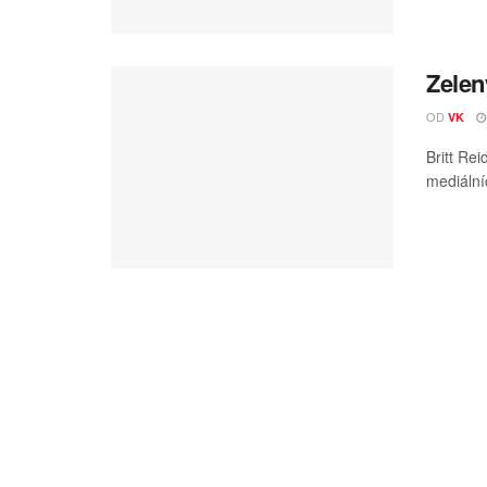
Zelen
OD
VK
Britt Re
mediální