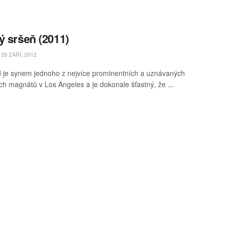
ý sršeň (2011)
28 ZÁŘÍ, 2012
id je synem jednoho z nejvíce prominentních a uznávaných
ch magnátů v Los Angeles a je dokonale šťastný, že ...