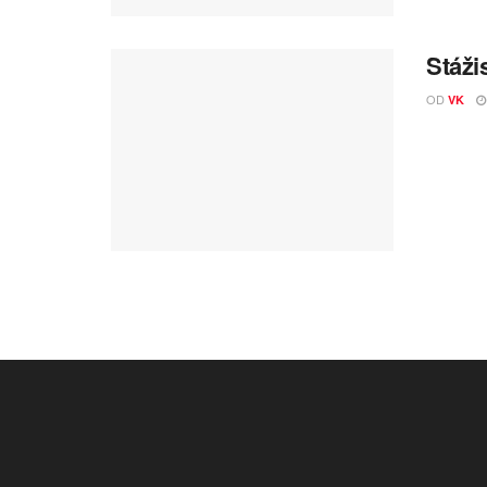
Stáži
OD
VK