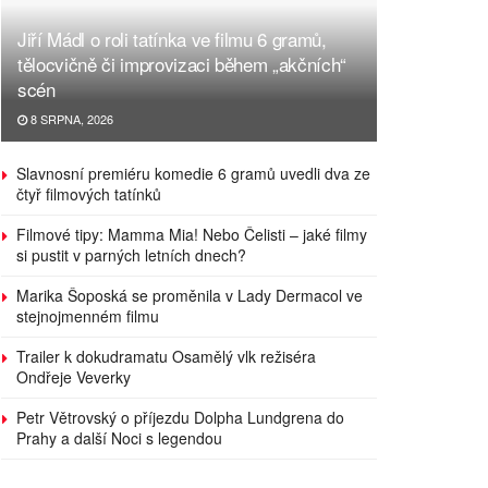
Jiří Mádl o roli tatínka ve filmu 6 gramů,
tělocvičně či improvizaci během „akčních“
scén
8 SRPNA, 2026
Slavnosní premiéru komedie 6 gramů uvedli dva ze
čtyř filmových tatínků
Filmové tipy: Mamma Mia! Nebo Čelisti – jaké filmy
si pustit v parných letních dnech?
Marika Šoposká se proměnila v Lady Dermacol ve
stejnojmenném filmu
Trailer k dokudramatu Osamělý vlk režiséra
Ondřeje Veverky
Petr Větrovský o příjezdu Dolpha Lundgrena do
Prahy a další Noci s legendou