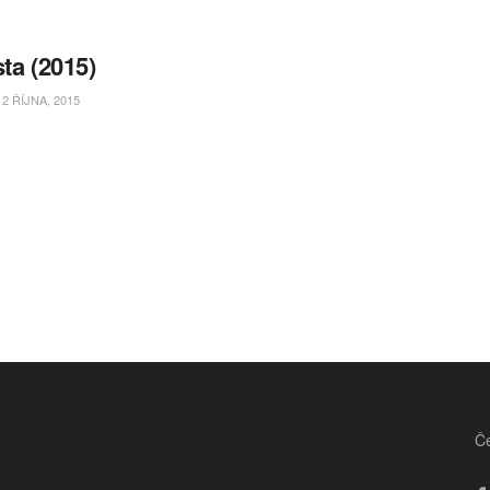
sta (2015)
2 ŘÍJNA, 2015
Če