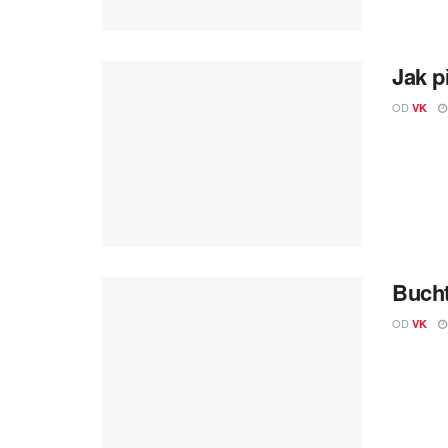
Jak p
OD
VK
Bucht
OD
VK