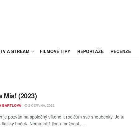
TV A STREAM
FILMOVÉ TIPY
REPORTÁŽE
RECENZE
 Mia! (2023)
2 ČERVNA, 2023
A BARTLOVÁ
n je pozván na společný víkend k rodičům své snoubenky. Je tu
 italský háček. Nemá totiž jinou možnost, ...