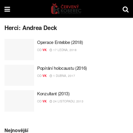
Herci:
Andrea Deck
Operace Entebbe (2018)
OD
VK
17 LEDNA, 2018
Popírání holocaustu (2016)
OD
VK
1 DUBNA, 2017
Konzultant (2013)
OD
VK
24 LISTOPADU, 2013
Nejnovější