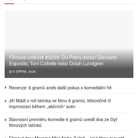
Filmové události #32/26: Do Prahy dorazí Giancarlo
Esposito, Toni Collette nebo Dolph Lundgren
9 SRPNA, 2026
Recenze: 6 gramů aneb další pokus o komediální hit
Jiří Mádl o roli tatínka ve filmu 6 gramů, tělocvičně či
improvizaci během „akčních“ scén
Slavnosní premiéru komedie 6 gramů uvedli dva ze čtyř
filmových tatínků
Filmové tipy: Mamma Mia! Nebo Čelisti – jaké filmy si pustit