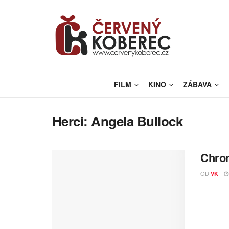
FILM
KINO
ZÁBAVA
Herci:
Angela Bullock
Chron
OD
VK