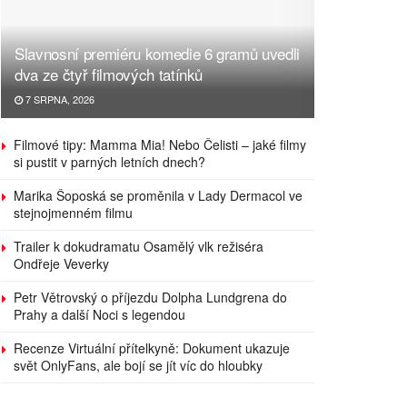
Slavnosní premiéru komedie 6 gramů uvedli
dva ze čtyř filmových tatínků
7 SRPNA, 2026
Filmové tipy: Mamma Mia! Nebo Čelisti – jaké filmy
si pustit v parných letních dnech?
Marika Šoposká se proměnila v Lady Dermacol ve
stejnojmenném filmu
Trailer k dokudramatu Osamělý vlk režiséra
Ondřeje Veverky
Petr Větrovský o příjezdu Dolpha Lundgrena do
Prahy a další Noci s legendou
Recenze Virtuální přítelkyně: Dokument ukazuje
svět OnlyFans, ale bojí se jít víc do hloubky