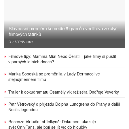
Slavnosní premiéru komedie 6 gramů uvedli dva ze čtyř
filmových tatínků
7 SRPNA, 2026
Filmové tipy: Mamma Mia! Nebo Čelisti – jaké filmy si pustit
v parných letních dnech?
Marika Šoposká se proměnila v Lady Dermacol ve
stejnojmenném filmu
Trailer k dokudramatu Osamělý vlk režiséra Ondřeje Veverky
Petr Větrovský o příjezdu Dolpha Lundgrena do Prahy a další
Noci s legendou
Recenze Virtuální přítelkyně: Dokument ukazuje
svět OnlyFans, ale bojí se jít víc do hloubky