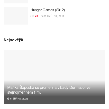
Hunger Games (2012)
OD
VK
30 KVĚTNA, 2012
Nejnovější
Marika Šoposká se proměnila v Lady Dermacol ve
stejnojmenném filmu
6 SRPNA, 2026