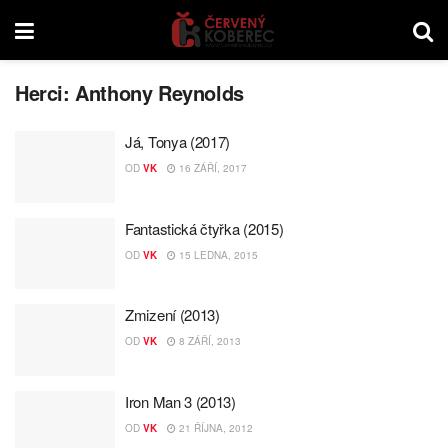
Herci:
Anthony Reynolds
Já, Tonya (2017)
OD
VK
16 ZÁŘÍ, 2017
Fantastická čtyřka (2015)
OD
VK
15 LEDNA, 2015
Zmizení (2013)
OD
VK
8 ZÁŘÍ, 2013
Iron Man 3 (2013)
OD
VK
21 ŘÍJNA, 2012