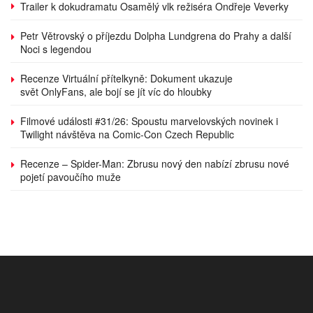
Trailer k dokudramatu Osamělý vlk režiséra Ondřeje Veverky
Petr Větrovský o příjezdu Dolpha Lundgrena do Prahy a další
Noci s legendou
Recenze Virtuální přítelkyně: Dokument ukazuje
svět OnlyFans, ale bojí se jít víc do hloubky
Filmové události #31/26: Spoustu marvelovských novinek i
Twilight návštěva na Comic-Con Czech Republic
Recenze – Spider-Man: Zbrusu nový den nabízí zbrusu nové
pojetí pavoučího muže