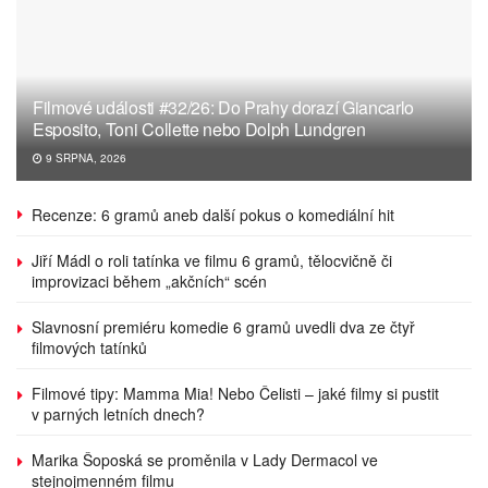
Filmové události #32/26: Do Prahy dorazí Giancarlo
Esposito, Toni Collette nebo Dolph Lundgren
9 SRPNA, 2026
Recenze: 6 gramů aneb další pokus o komediální hit
Jiří Mádl o roli tatínka ve filmu 6 gramů, tělocvičně či
improvizaci během „akčních“ scén
Slavnosní premiéru komedie 6 gramů uvedli dva ze čtyř
filmových tatínků
Filmové tipy: Mamma Mia! Nebo Čelisti – jaké filmy si pustit
v parných letních dnech?
Marika Šoposká se proměnila v Lady Dermacol ve
stejnojmenném filmu