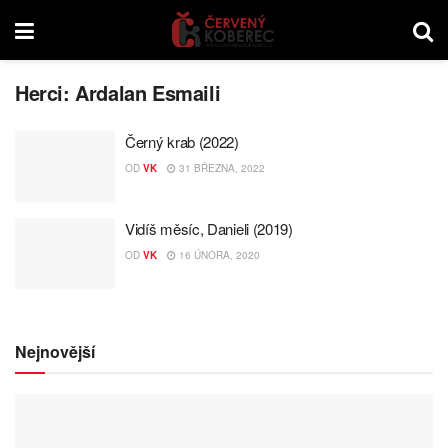
Herci:
Ardalan Esmaili
Černý krab (2022)
OD
VK
31 BŘEZNA, 2022
Vidíš měsíc, Danieli (2019)
OD
VK
16 ÚNORA, 2020
Nejnovější