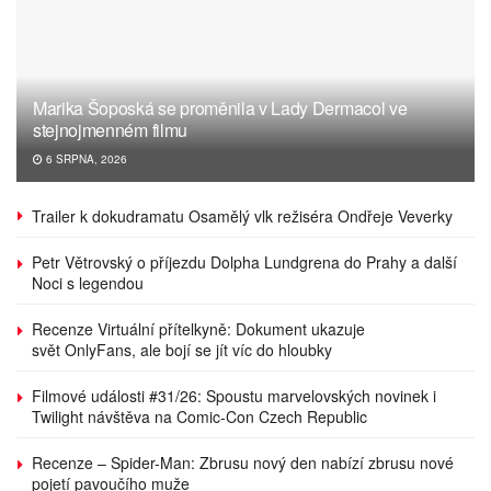
Marika Šoposká se proměnila v Lady Dermacol ve
stejnojmenném filmu
6 SRPNA, 2026
Trailer k dokudramatu Osamělý vlk režiséra Ondřeje Veverky
Petr Větrovský o příjezdu Dolpha Lundgrena do Prahy a další
Noci s legendou
Recenze Virtuální přítelkyně: Dokument ukazuje
svět OnlyFans, ale bojí se jít víc do hloubky
Filmové události #31/26: Spoustu marvelovských novinek i
Twilight návštěva na Comic-Con Czech Republic
Recenze – Spider-Man: Zbrusu nový den nabízí zbrusu nové
pojetí pavoučího muže