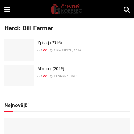
Herci:
Bill Farmer
Zpívej (2016)
OD
VK
6 PROSINCE, 2016
Mimoni (2015)
OD
VK
13 SRPNA, 2014
Nejnovější