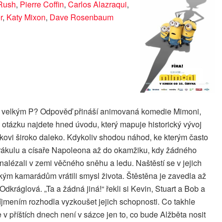
 Rush
,
Pierre Coffin
,
Carlos Alazraqui
,
r
,
Katy Mixon
,
Dave Rosenbaum
ovi s velkým P? Odpověď přináší animovaná komedie Mimoni,
otázku najdete hned úvodu, který mapuje historický vývoj
ákovi široko daleko. Kdykoliv shodou náhod, ke kterým často
te Drákulu a císaře Napoleona až do okamžiku, kdy žádného
alézali v zemi věčného sněhu a ledu. Naštěstí se v jejich
ským kamarádům vrátili smysl života. Štěstěna je zavedla až
Odkráglová. „Ta a žádná jiná!“ řekli si Kevin, Stuart a Bob a
říjmením rozhodla vyzkoušet jejich schopnosti. Co takhle
 v příštích dnech není v sázce jen to, co bude Alžběta nosit