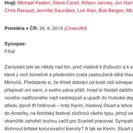
Hrají:
Michael Keaton
,
Steve Carell
,
Allison Janney
,
Jon Ha
Chris Renaud
,
Jennifer Saunders
,
Lori Alan
,
Bob Bergen
,
Mic
Premiéra v ČR:
25. 6. 2015
(
CinemArt
)
Synopse:
Fíha!
Zamysleli jste se někdy nad tím, proč vlastně ti žluťoučcí 
která z nich konečně a především zcela zaslouženě dělá hlav
Mimoňů. Představte si, že tihleti dobráci od kosti vidí odne
přispívali oni sami, o svého pána přišli, hned si hledali dal
nového nadřízeného najít nedokázali a upadli do hluboké depr
středu zjevili tři hrdinové – hrdý Kevin, hladový Stuart a le
do Ameriky, na floridský festival zločinců všeho typu, jehož se
okamžitě zahořeli touhou začít pro Scarlett pracovat. Sympat
šlohnout britské korunovační klenoty? A tak se Kevin, Stuart 