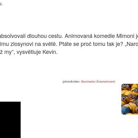
u.
bsolvovali dlouhou cestu. Animovaná komedie Mimoni je
tšímu zlosynovi na světě. Ptáte se proč tomu tak je? „Nar
ž my“, vysvětluje Kevin.
(photo&video:
Illumination Entertainment
)