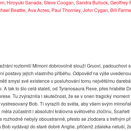
mm
,
Hiroyuki Sanada
,
Steve Coogan
,
Sandra Bullock
,
Geoffrey
hael Beattie
,
Ava Acres
,
Paul Thornley
,
John Cygan
,
Bill Farme
a k sežrání roztomilí Mimoni dobrovolně slouží Gruovi, padouch
ní postavy jejich vlastního příběhu. Odpověď na výše uvedenou 
paměti smysl své existence v posluhování tomu největšímu dareb
šího. A tak to šlo celá staletí, od Tyranosaura Rexe, přes hrabě
ese. Tu zvýraznila i skutečnost, že se v onen tragický moment n
hce vystresovaný Bob. Ti vyrazili do světa, aby všem svým mimoň
 měla zúčastnit i absolutní královna světového zločinu, Scarlett 
ie rozhodně nebyly oboustranné, přesto se zlodcera s trefným p
a Bob vydávají do staré dobré Anglie, přičemž zdaleka netuší, že