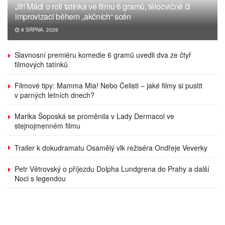
Jiří Mádl o roli tatínka ve filmu 6 gramů, tělocvičně či
improvizaci během „akčních“ scén
8 SRPNA, 2026
Slavnosní premiéru komedie 6 gramů uvedli dva ze čtyř
filmových tatínků
Filmové tipy: Mamma Mia! Nebo Čelisti – jaké filmy si pustit
v parných letních dnech?
Marika Šoposká se proměnila v Lady Dermacol ve
stejnojmenném filmu
Trailer k dokudramatu Osamělý vlk režiséra Ondřeje Veverky
Petr Větrovský o příjezdu Dolpha Lundgrena do Prahy a další
Noci s legendou